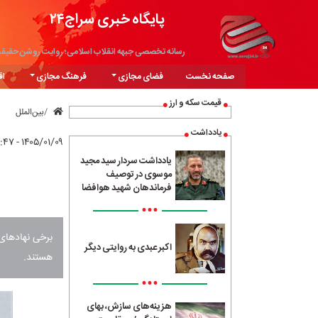
پایگاه خبری سراج۲۴
رسانه تخصصی جبهه انقلاب اسلامی؛ روایت روشن حقیق
صفحه نخست
فضای مجازی
فرهنگ مجازی
اق
قیمت سکه و ارز
بین‌الملل
یادداشت
۱۴۰۵/۰۱/۰۹ - ۱۰:۴۷
یادداشت سردار سید مجید
موسوی در توصیف
فرماندهان شهید هوافضا
•••
اکبر عبدی به روایتی دیگر
هستند.
•••
هزینه‌های سازش، بهای