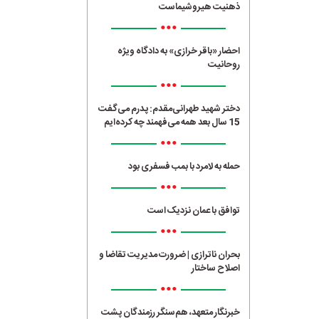
ذهنیت هیروشیماست
•••
احضار «باقر خرازی» به دادگاه ویژه
روحانیت
•••
دختر شهید طهرانی‌مقدم: پدرم می‌گفت
15 سال بعد همه می‌فهمند چه کرده‌ایم
•••
حمله به لامرد با بمب فسفری بود
•••
توافق با عمان نزدیک است
•••
بحران ناترازی | ضرورت مدیریت تقاضا و
اصلاح ساختار
•••
خبرنگار متعهد، هم‌سنگر رزمندگان پشت