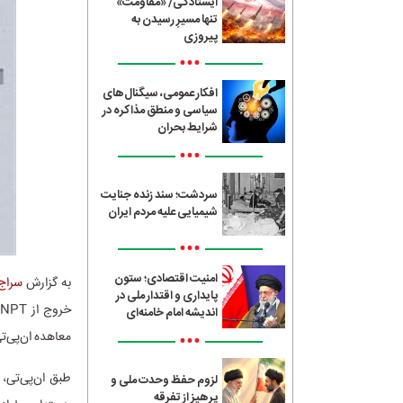
ایستادگی/ «مقاومت»
تنها مسیرِ رسیدن به
پیروزی
•••
افکار عمومی، سیگنال‌های
سیاسی و منطق مذاکره در
شرایط بحران
•••
سردشت؛ سند زنده جنایت
شیمیایی علیه مردم ایران
•••
امنیت اقتصادی؛ ستون
به گزارش
سراج24
پایداری و اقتدار ملی در
اندیشه امام خامنه‌ای
•••
معاهده ان‌پی‌ت
طبق ان‌پی‌تی، 
لزوم حفظ وحدت ملی و
پرهیز از تفرقه