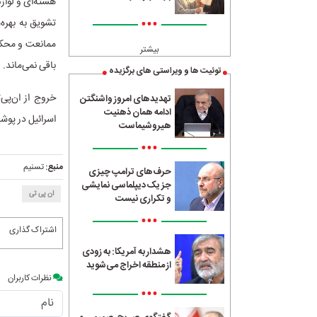
هسته‌ای و لواز
•••
تشویق به بهره‌
ممانعت و محکوم
بیشتر
باقی نمی‌ماند.
توئیت ها و ویراستی های برگزیده
خروج از ان‌پی
تهدیدهای امروز واشنگتن
ادامه همان ذهنیت
اسرائیل در پو
هیروشیماست
•••
منبع:
تسنیم
حرف‌های ترامپ چیزی
جز یک دیپلماسی نمایشی
ان پی تی
و تکراری نیست
•••
اشتراک گذاری
هشدار به آمریکا: به زودی
از منطقه اخراج می‌شوید
نظرات کاربران
•••