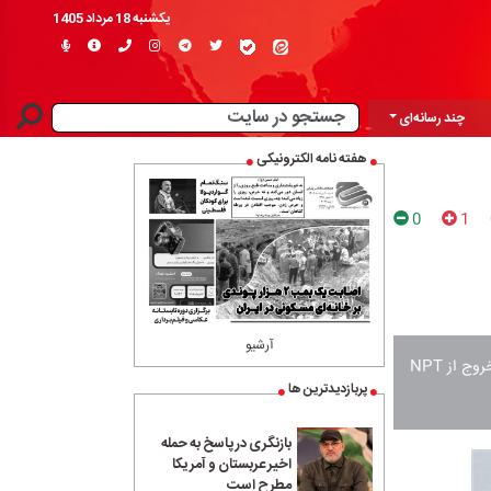
یکشنبه 18 مرداد 1405
چند رسانه‌ای
هفته نامه الکترونیکی
0
1
آرشیو
برخی نهادهای ذی‌ربط در ایران از جمله مجلس شورای اسلامی با فوریت در حال بررسی موضوع خروج از NPT
پربازدیدترین ها
بازنگری در پاسخ به حمله
اخیر عربستان و آمریکا
مطرح است