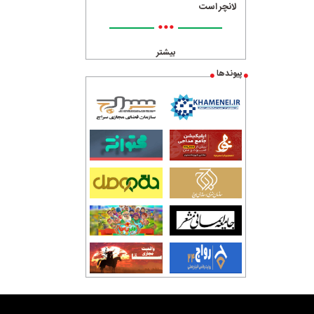
لانچر است
•••
بیشتر
پیوندها