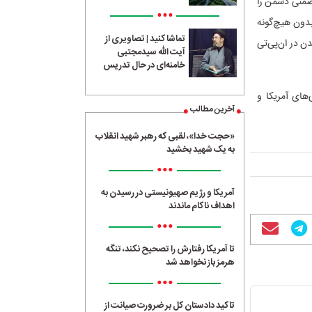
 ضمنی دشمن را
•••
بدون هیچ‌گونه
تماشا کنید | تصاویری از
ن در ان‌پی‌تی
آیت الله سیدمجتبی
خامنه‌ای در حال تدریس
های آمریکا و
آخرین مطالب
«حجت خدا»، لقبی که رهبر شهید انقلاب
به یک شهید بخشید
•••
آمریکا و رژیم صهیونیستی در رسیدن به
اهداف ناکام ماندند
•••
تا آمریکا رفتارش را تصحیح نکند، تنگه
هرمز باز نخواهد شد
•••
تاکید دادستان کل بر ضرورت صیانت از