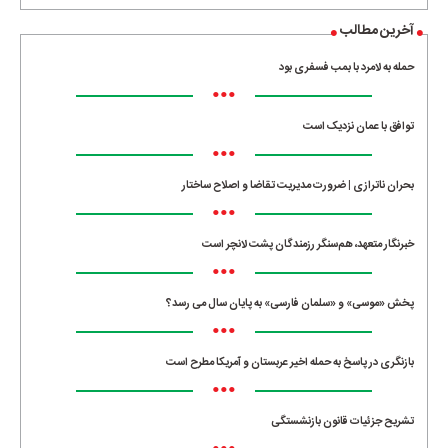
آخرین مطالب
حمله به لامرد با بمب فسفری بود
•••
توافق با عمان نزدیک است
•••
بحران ناترازی | ضرورت مدیریت تقاضا و اصلاح ساختار
•••
خبرنگار متعهد، هم‌سنگر رزمندگان پشت لانچر است
•••
پخش «موسی» و «سلمان فارسی» به پایان سال می رسد؟
•••
بازنگری در پاسخ به حمله اخیر عربستان و آمریکا مطرح است
•••
تشریح جزئیات قانون بازنشستگی