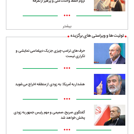
لزوم حفظ وحدت ملی و پرهیز از تفرقه
•••
بیشتر
توئیت ها و ویراستی های برگزیده
حرف‌های ترامپ چیزی جز یک دیپلماسی نمایشی و
تکراری نیست
•••
هشدار به آمریکا: به زودی از منطقه اخراج می‌شوید
•••
گفتگوی صریح، صمیمی و مهم رئیس جمهور به زودی
پخش خواهد شد
•••