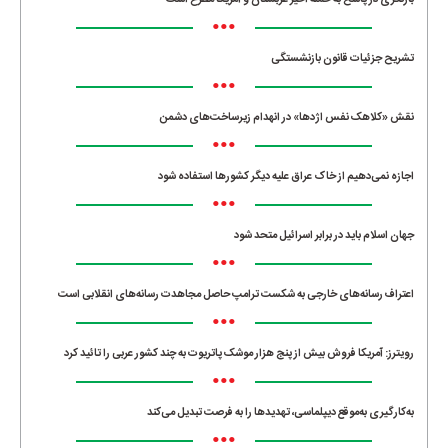
•••
تشریح جزئیات قانون بازنشستگی
•••
نقش «کلاهک نفس اژدها» در انهدام زیرساخت‌های دشمن
•••
اجازه نمی‌دهیم از خاک عراق علیه دیگر کشورها استفاده شود
•••
جهان اسلام باید در برابر اسرائیل متحد شود
•••
اعتراف رسانه‌های خارجی به شکست ترامپ حاصل مجاهدت رسانه‌های انقلابی است
•••
رویترز: آمریکا فروش بیش از پنج هزار موشک پاتریوت به چند کشور عربی را تائید کرد
•••
به‌کارگیری به‌موقع دیپلماسی، تهدیدها را به فرصت تبدیل می‌کند
•••