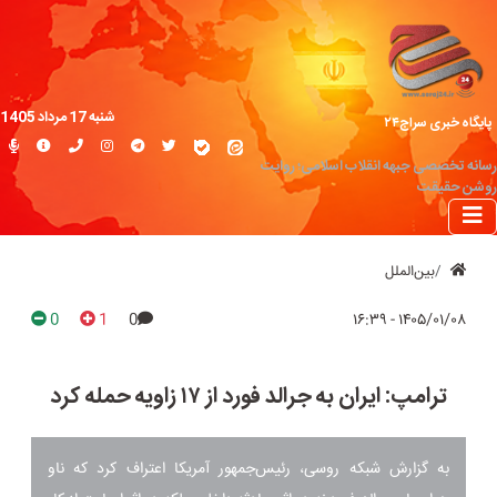
شنبه 17 مرداد 1405
پایگاه خبری سراج۲۴
رسانه تخصصی جبهه انقلاب اسلامی؛ روایت
روشن حقیقت
بین‌الملل
0
1
0
۱۴۰۵/۰۱/۰۸ - ۱۶:۳۹
ترامپ: ایران به جرالد فورد از ۱۷ زاویه حمله کرد
به گزارش شبکه روسی، رئیس‌جمهور آمریکا اعتراف کرد که ناو