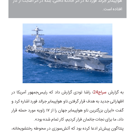
هواپیمابر جرالد فورد نه در اثر حادثه داخلی، بلکه در اثر اصابت از کار
افتاده است.
به گزارش
سراج24
؛ راشا تودی گزارش داد که رئیس‌جمهور آمریکا در
اظهاراتی جدید به هدف قرار گرفتن ناو هواپیمابر جرالد فورد اشاره کرد و
گفت «ایران بزرگترین ناو هواپیمابر جهان را از ۱۷ زاویه مورد حمله قرار
داد، ما برای نجات جانمان فرار کردیم، کار تمام شده بود».
پنتاگون پیش‌تر ادعا کرده بود که آتش‌سوزی در محوطه رختشویخانه،