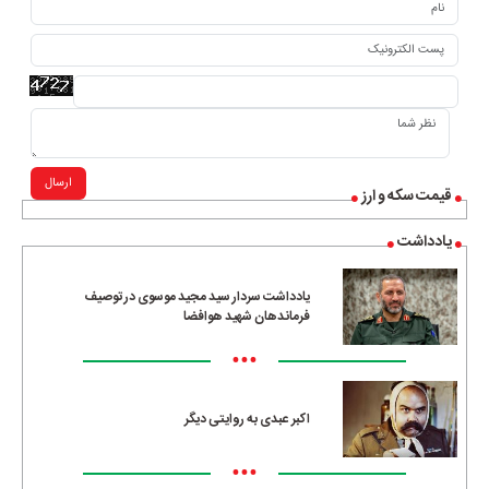
ارسال
قیمت سکه و ارز
یادداشت
یادداشت سردار سید مجید موسوی در توصیف
فرماندهان شهید هوافضا
•••
اکبر عبدی به روایتی دیگر
•••