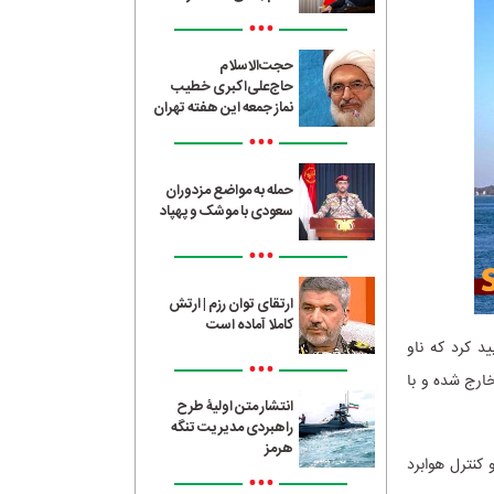
•••
حجت‌الاسلام
حاج‌علی‌اکبری خطیب
نماز جمعه این هفته تهران
•••
حمله به مواضع مزدوران
سعودی با موشک و پهپاد
•••
ارتقای توان رزم | ارتش
کاملا آماده است
د کرد که ناو
•••
خارج شده و با
انتشار متن اولیۀ طرح
راهبردی مدیریت تنگه
هرمز
ام و کنترل هوابرد
•••