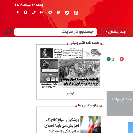
جمعه 16 مرداد 1405
چند رسانه‌ای
هفته نامه الکترونیکی
0
1
آرشیو
یکا بازخواهد
پربازدیدترین ها
پزشکیان: مبلغ کالابرگ
افزایش می‌یابد/ اصلاح
نظام بانکی ادامه دارد