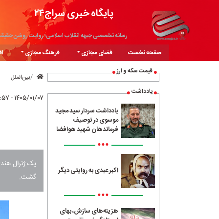
پایگاه خبری سراج۲۴
رسانه تخصصی جبهه انقلاب اسلامی؛ روایت روشن حقیق
صفحه نخست
فضای مجازی
فرهنگ مجازی
اق
قیمت سکه و ارز
بین‌الملل
یادداشت
۱۴۰۵/۰۱/۰۷ - ۲۲:۵۷
یادداشت سردار سید مجید
موسوی در توصیف
فرماندهان شهید هوافضا
•••
یک ژنرال هندی
اکبر عبدی به روایتی دیگر
گشت.
•••
هزینه‌های سازش، بهای