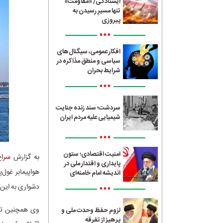
ایستادگی/ «مقاومت»
تنها مسیرِ رسیدن به
پیروزی
•••
افکار عمومی، سیگنال‌های
سیاسی و منطق مذاکره در
شرایط بحران
•••
سردشت؛ سند زنده جنایت
شیمیایی علیه مردم ایران
•••
امنیت اقتصادی؛ ستون
به گزارش
سراج4
پایداری و اقتدار ملی در
هواپیمابر غول‌
اندیشه امام خامنه‌ای
•••
دشواری به این 
لزوم حفظ وحدت ملی و
پرهیز از تفرقه