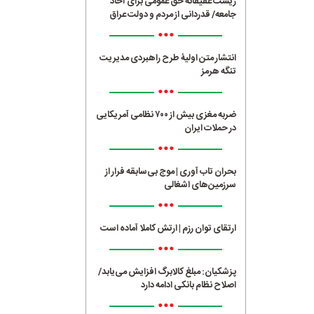
زیست عفیفانه حق عمومی برای آحاد
جامعه/ قدردانی از مردم و دولت عراق
•••
انتشار متن اولیۀ طرح راهبردی مدیریت
تنگه هرمز
•••
ضربه مغزی بیش از ۷۰۰ نظامی آمریکایی
در حملات ایران
•••
بحران تاب آوری | موج بی‌سابقه فرار از
سرزمین‌های اشغالی
•••
ارتقای توان رزم | ارتش کاملا آماده است
•••
پزشکیان: مبلغ کالابرگ افزایش می‌یابد/
اصلاح نظام بانکی ادامه دارد
•••