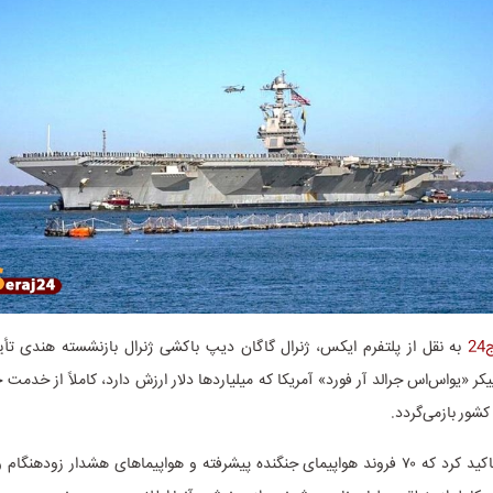
2
به نقل از پلتفرم ایکس، ژنرال گاگان دیپ باکشی ژنرال بازنشسته هندی تأیی
پیکر «یواس‌اس جرالد آر فورد» آمریکا که میلیاردها دلار ارزش دارد، کاملاً از خدمت 
کشور بازمی‌گردد.
وی همچنین تاکید کرد که ۷۰ فروند هواپیمای جنگنده پیشرفته و هواپیماهای هشدار زودهنگ