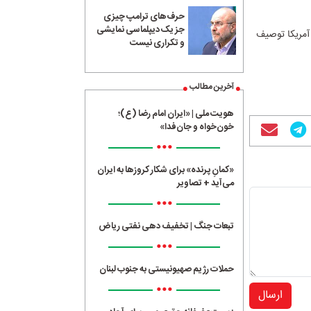
حرف‌های ترامپ چیزی
جز یک دیپلماسی نمایشی
 آمریکا توصیف
و تکراری نیست
آخرین مطالب
هویت ملی | «ایران امام رضا (ع)؛
خون‌خواه و جان‌فدا»
•••
«کمانِ پرنده» برای شکار کروزها به ایران
می‌آید + تصاویر
•••
تبعات جنگ | تخفیف دهی نفتی ریاض
•••
حملات رژیم صهیونیستی به جنوب لبنان
•••
ارسال