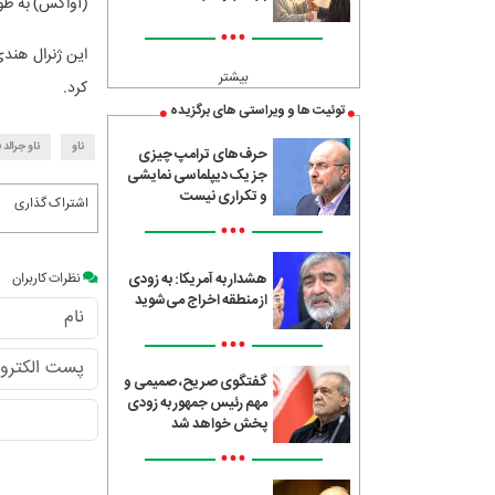
(آواکس) به طور
•••
این ژنرال هندی
بیشتر
کرد.
توئیت ها و ویراستی های برگزیده
ناو
ناو جرالد 
حرف‌های ترامپ چیزی
جز یک دیپلماسی نمایشی
و تکراری نیست
اشتراک گذاری
•••
نظرات کاربران
هشدار به آمریکا: به زودی
از منطقه اخراج می‌شوید
•••
گفتگوی صریح، صمیمی و
مهم رئیس جمهور به زودی
پخش خواهد شد
•••