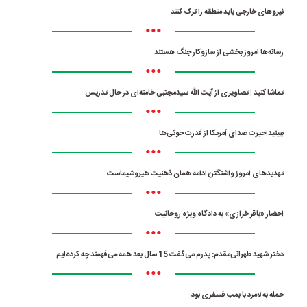
نیروهای خارجی باید منطقه را ترک کنند
•••
رسانه‌ها امروز بخشی از سازوکار جنگ هستند
•••
تماشا کنید | تصاویری از آیت الله سیدمجتبی خامنه‌ای در حال تدریس
•••
ببینید|حیرت صدای آمریکا از قدرت حوثی‌ها
•••
تهدیدهای امروز واشنگتن ادامه همان ذهنیت هیروشیماست
•••
احضار «باقر خرازی» به دادگاه ویژه روحانیت
•••
دختر شهید طهرانی‌مقدم: پدرم می‌گفت 15 سال بعد همه می‌فهمند چه کرده‌ایم
•••
حمله به لامرد با بمب فسفری بود