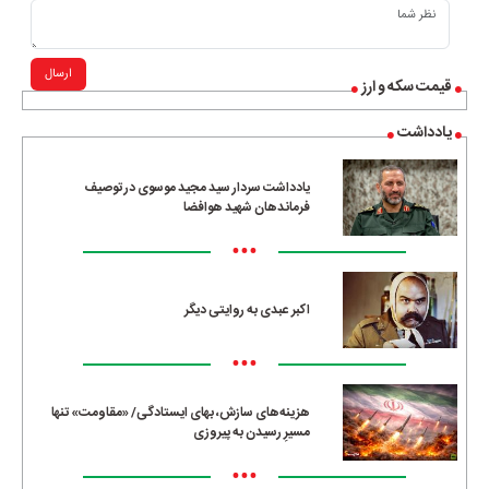
ارسال
قیمت سکه و ارز
یادداشت
یادداشت سردار سید مجید موسوی در توصیف
فرماندهان شهید هوافضا
•••
اکبر عبدی به روایتی دیگر
•••
هزینه‌های سازش، بهای ایستادگی/ «مقاومت» تنها
مسیرِ رسیدن به پیروزی
•••