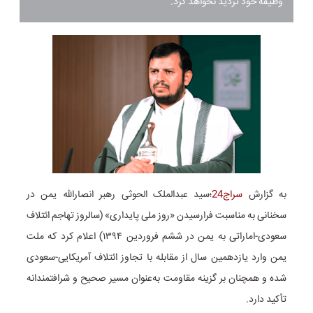
وظیفه خود تردید نخواهد کرد.
به گزارش
سراج24
؛سید عبدالملک الحوثی رهبر انصارالله یمن در
سخنانی به مناسبت فرارسیدن «روز ملی پایداری» (سالروز تهاجم ائتلاف
سعودی-اماراتی به یمن در ششم فروردین ۱۳۹۴) اعلام کرد که ملت
یمن وارد یازدهمین سال از مقابله با تجاوز ائتلاف آمریکایی-سعودی
شده و همچنان بر گزینه مقاومت به‌عنوان مسیر صحیح و شرافتمندانه
تأکید دارد.