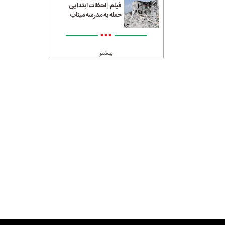
فیلم | لحظات ابتدایی
حمله به مدرسه میناب
•••
بیشتر