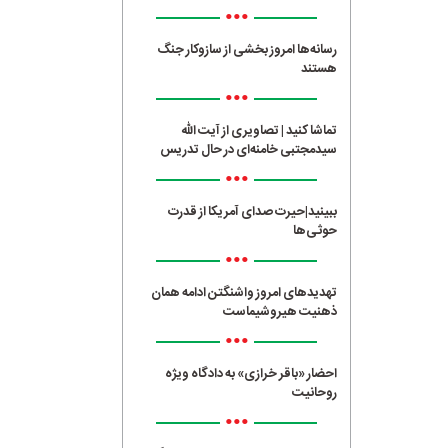
•••
رسانه‌ها امروز بخشی از سازوکار جنگ
هستند
•••
تماشا کنید | تصاویری از آیت الله
سیدمجتبی خامنه‌ای در حال تدریس
•••
ببینید|حیرت صدای آمریکا از قدرت
حوثی‌ها
•••
تهدیدهای امروز واشنگتن ادامه همان
ذهنیت هیروشیماست
•••
احضار «باقر خرازی» به دادگاه ویژه
روحانیت
•••