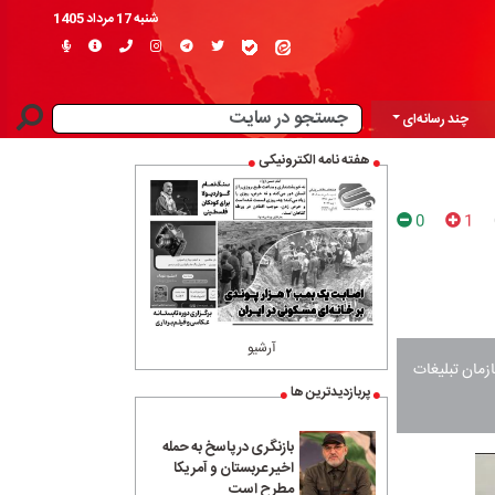
شنبه 17 مرداد 1405
چند رسانه‌ای
هفته نامه الکترونیکی
0
1
آرشیو
زمان تبلیغات
پربازدیدترین ها
بازنگری در پاسخ به حمله
اخیر عربستان و آمریکا
مطرح است