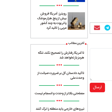
•••
رویترز: آمریکا فروش
بیش از پنج هزار موشک
پاتریوت به چند کشور
عربی را تائید کرد
آخرین مطالب
تا آمریکا رفتارش را تصحیح نکند، تنگه
هرمز باز نخواهد شد
•••
تاکید دادستان کل بر ضرورت صیانت از
وحدت ملی
•••
ارسال
مصلحتی بالاتر از وحدت و انسجام نیست
•••
نیروهای خارجی باید منطقه را ترک کنند