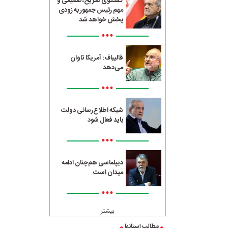
گفتگوی صریح، صمیمی و
مهم رئیس جمهور به زودی
پخش خواهد شد
•••
قالیباف: آمریکا تاوان
می‌دهد
•••
شبکه اطلاع‌رسانی دولت
باید فعال شود
•••
دیپلماسی هم‌چنان ادامه
میدان است
•••
بیشتر
مطالب استانها