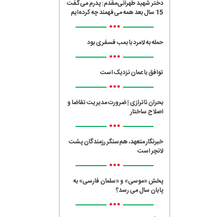
دختر شهید طهرانی‌مقدم: پدرم می‌گفت
15 سال بعد همه می‌فهمند چه کرده‌ایم
•••
حمله به لامرد با بمب فسفری بود
•••
توافق با عمان نزدیک است
•••
بحران ناترازی | ضرورت مدیریت تقاضا و
اصلاح ساختار
•••
خبرنگار متعهد، هم‌سنگر رزمندگان پشت
لانچر است
•••
پخش «موسی» و «سلمان فارسی» به
پایان سال می رسد؟
•••