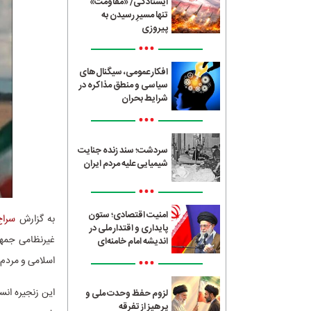
ایستادگی/ «مقاومت»
تنها مسیرِ رسیدن به
پیروزی
•••
افکار عمومی، سیگنال‌های
سیاسی و منطق مذاکره در
شرایط بحران
•••
سردشت؛ سند زنده جنایت
شیمیایی علیه مردم ایران
•••
امنیت اقتصادی؛ ستون
به گزارش
سراج4
پایداری و اقتدار ملی در
غیرنظامی جمهو
اندیشه امام خامنه‌ای
•••
اسلامی و مردم 
این زنجیره انس
لزوم حفظ وحدت ملی و
پرهیز از تفرقه