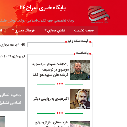
پایگاه خبری سراج۲۴
رسانه تخصصی جبهه انقلاب اسلامی؛ روایت روشن حقیق
صفحه نخست
فضای مجازی
فرهنگ مجازی
اق
قیمت سکه و ارز
جامعه‌مجازی
یادداشت
۱۴۰۵/۰۱/۰۶ - ۰۲:۲۹
یادداشت سردار سید مجید
موسوی در توصیف
فرماندهان شهید هوافضا
•••
زنجیره انسانی
اکبر عبدی به روایتی دیگر
اسلامی تشکیل
•••
هزینه‌های سازش، بهای