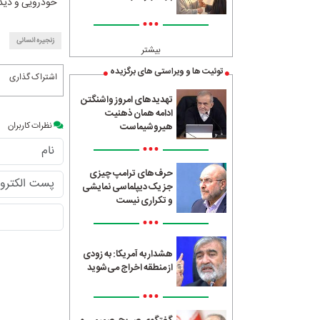
خودرویی و دید
•••
زنجیره انسانی
بیشتر
توئیت ها و ویراستی های برگزیده
اشتراک گذاری
تهدیدهای امروز واشنگتن
ادامه همان ذهنیت
نظرات کاربران
هیروشیماست
•••
حرف‌های ترامپ چیزی
جز یک دیپلماسی نمایشی
و تکراری نیست
•••
هشدار به آمریکا: به زودی
از منطقه اخراج می‌شوید
•••