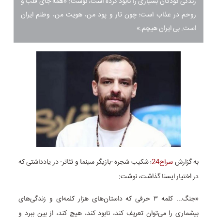
زندگی کودکان بسیاری را نابود کرده است، نوشت: «همه جای قلب و
روحم در عذاب است؛ چون تار و پود من، هویت من، وطنم ایران
است. بی ایران هیچم.»
به گزارش
سراج24
؛ شکیب شجره -بازیگر سینما و تئاتر- در یادداشتی که
در اختیار ایسنا گذاشت، نوشت:
«جنگ... کلمه ۳ حرفی که داستان‌های هزار کلمه‌ای و زندگی‌های
بیشماری را می‌توان تعریف کند، نابود کند، هیچ کند، از بین ببرد و