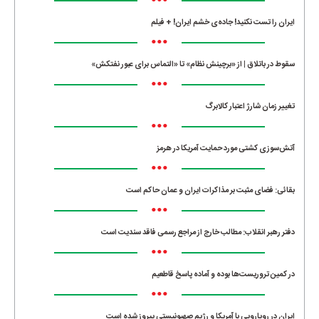
•••
ایران را تست نکنید! جاده‌ی خشم ایران! + فیلم
•••
سقوط در باتلاق | از «برچینش نظام» تا «التماس برای عبور نفتکش»
•••
تغییر زمان شارژ اعتبار کالابرگ
•••
آتش‌سوزی کشتی مورد حمایت آمریکا در هرمز
•••
بقائی: فضای مثبت بر مذاکرات ایران و عمان حاکم است
•••
دفتر رهبر انقلاب: مطالب خارج از مراجع رسمی فاقد سندیت است
•••
در کمین تروریست‌ها بوده و آماده پاسخ قاطعیم
•••
ایران در رویارویی با آمریکا و رژیم صهیونیستی پیروز شده است