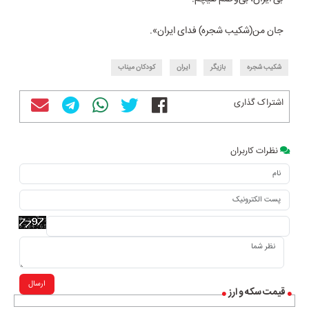
جان من(شکیب شجره) فدای ایران».
شکیب شجره
بازیگر
ایران
کودکان میناب
اشتراک گذاری
نظرات کاربران
ارسال
قیمت سکه و ارز