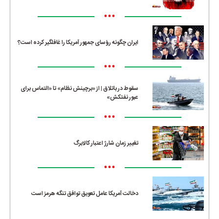
•••
ایران چگونه رؤسای جمهور آمریکا را غافلگیر کرده است؟
•••
سقوط در باتلاق | از «برچینش نظام» تا «التماس برای
عبور نفتکش»
•••
تغییر زمان شارژ اعتبار کالابرگ
•••
دخالت آمریکا عامل تعویق توافق تنگه هرمز است