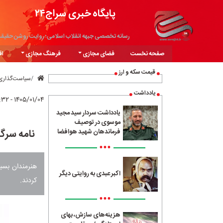
پایگاه خبری سراج۲۴
رسانه تخصصی جبهه انقلاب اسلامی؛ روایت روشن حقیق
صفحه نخست
فضای مجازی
فرهنگ مجازی
اق
قیمت سکه و ارز
سیاست‌گذاری
یادداشت
۱۴۰۵/۰۱/۰۴ - ۲۲:۳۲
یادداشت سردار سید مجید
موسوی در توصیف
نامه سرگ
فرماندهان شهید هوافضا
•••
هنرمندان بسی
اکبر عبدی به روایتی دیگر
کردند.
•••
هزینه‌های سازش، بهای