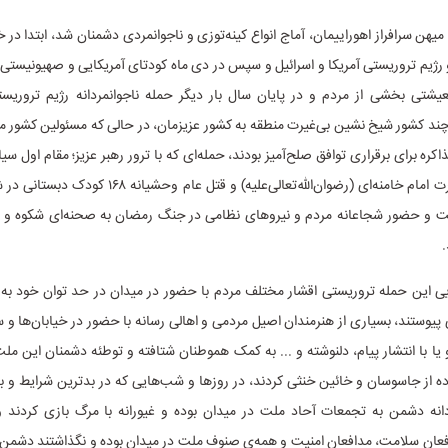
یهن سرافراز اهوراییمان، آماج انواع کینه‌توزی و ناجوانمردی دشمنان شد، ابتدا در خر
و رژیم تروریستی آمریکا و اسرائیل و سپس در دی‌ ماه کودتای آمریکایی و صهیونیستی 
یشتی بخشی از مردم و در پایان سال بار دیگر حمله‌ ناجوانمردانه‌ رژیم تروریس
ند کشور شیخ نشین بی‌غیرت منطقه به کشور عزیزمان، در حالی که مسئولین کشور م
اکره برای برقراری توافق صلح‌آمیز بودند، حمله‌ای که با ترور رهبر عزیز؛ مقام اول س
قائد امت حضرت امام خامنه‌ای (رضوان‌الله‌تعالی‌علیه) و قتل عام
ت و حضور شجاعانه‌ مردم و نیروهای نظامی در جنگ رمضان به صحنه‌ای شکوه و
.
یی این حمله‌ تروریستی اقشار مختلف مردم با حضور در میدان در حد توان خود به
پیوستند، بسیاری از هنرمندان اصیل مردمی و اهالی رسانه با حضور در خیابان‌ها و 
ا با انتشار پیام، دلنوشته و ... به کمک هموطنان شتافته و توطئه‌ دشمنان این ملت
ده از جاسوسان و خائین خنثی کردند، در روزها و شب‌هایی که در بدترین شرایط و ب
ردانه‌ دشمن به تجمعات آحاد ملت در میدان بوده و غیورانه با مرگ بازی کردند و
فعان سلامت، مدافعان امنیت و همه‌ی صنوف ملت در میدان بوده و نگذاشتند دشمن 