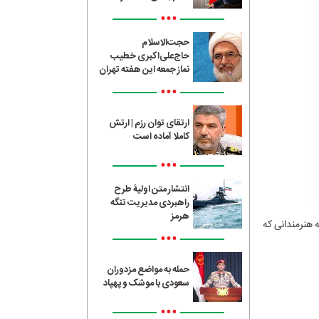
•••
حجت‌الاسلام
حاج‌علی‌اکبری خطیب
نماز جمعه این هفته تهران
•••
ارتقای توان رزم | ارتش
کاملا آماده است
•••
انتشار متن اولیۀ طرح
راهبردی مدیریت تنگه
هرمز
 هنرمندانی که
•••
حمله به مواضع مزدوران
سعودی با موشک و پهپاد
•••