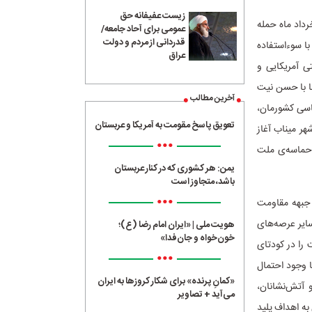
زیست عفیفانه حق
داد ماه حمله‌
عمومی برای آحاد جامعه/
قدردانی از مردم و دولت
با سوءاستفاده
عراق
تی آمریکایی و
ا با حسن نیت
آخرین مطالب
یاسی کشورمان،
تعویق پاسخ مقومت به آمریکا و عربستان
 وحشیانه ۱۶۸ کودک دبستانی در شهر میناب آغاز
•••
 حماسه‌ی ملت
یمن: هر کشوری که در کنار عربستان
باشد، متجاوز است
•••
 جبهه‌ مقاومت
سایر عرصه‌های
هویت ملی | «ایران امام رضا (ع)؛
خون‌خواه و جان‌فدا»
 را در کودتای
•••
ا وجود احتمال
«کمانِ پرنده» برای شکار کروزها به ایران
 آتش‌نشانان،
می‌آید + تصاویر
به اهداف پلید