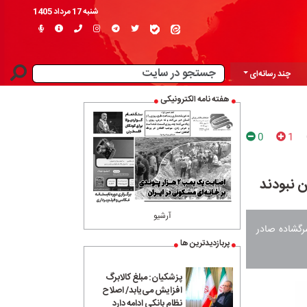
شنبه 17 مرداد 1405
چند رسانه‌ای
هفته نامه الکترونیکی
0
1
 نبودند
آرشیو
رگشاده صادر
پربازدیدترین ها
پزشکیان: مبلغ کالابرگ
افزایش می‌یابد/ اصلاح
نظام بانکی ادامه دارد