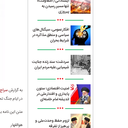
ایستادگی/ «مقاومت»
تنها مسیرِ رسیدن به
پیروزی
•••
افکار عمومی، سیگنال‌های
سیاسی و منطق مذاکره در
شرایط بحران
•••
سردشت؛ سند زنده جنایت
شیمیایی علیه مردم ایران
•••
امنیت اقتصادی؛ ستون
به گزارش
سراج24
پایداری و اقتدار ملی در
در ایام جنگ تحم
اندیشه امام خامنه‌ای
•••
متن این نامه 
لزوم حفظ وحدت ملی و
هوالقهار
پرهیز از تفرقه