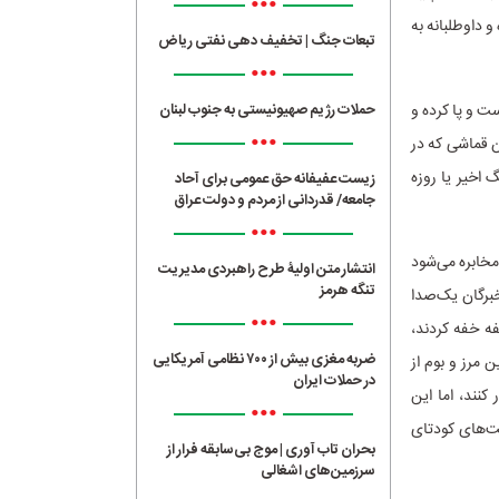
•••
 داوطلبانه به
تبعات جنگ | تخفیف دهی نفتی ریاض
•••
ت و پا کرده و
حملات رژیم صهیونیستی به جنوب لبنان
•••
ن قماشی که در
اخیر یا روزه‌
زیست عفیفانه حق عمومی برای آحاد
جامعه/ قدردانی از مردم و دولت عراق
•••
مخابره می‌شود
انتشار متن اولیۀ طرح راهبردی مدیریت
تنگه هرمز
برگان یک‌صدا
•••
ه خفه کردند،
ضربه مغزی بیش از ۷۰۰ نظامی آمریکایی
مرز و بوم از
در حملات ایران
کنند، اما این
•••
ت‌های کودتای
بحران تاب آوری | موج بی‌سابقه فرار از
سرزمین‌های اشغالی