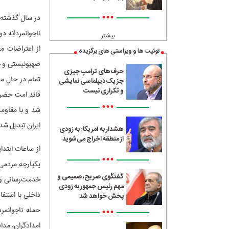
•••
در سال گذشته م
ناجوانمردانه د
بیشتر
از اعتراضات مع
توئیت ها و ویراستی های برگزیده
صهیونیستی و چ
حرف‌های ترامپ چیزی
تمام در حال مذ
جز یک دیپلماسی نمایشی
و تکراری نیست
•••
شد و با مقاوم
ایران تبدیل شد
هشدار به آمریکا: به زودی
از منطقه اخراج می‌شوید
از ساعات ابتدا
•••
یکپارچه مردمی 
گفتگوی صریح، صمیمی و
خدمت‌رسانی و ی
مهم رئیس جمهور به زودی
داخلی با استفا
پخش خواهد شد
•••
حمله‌ ناجوانم
امدادگران، مدا