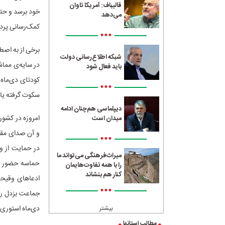
قالیباف: آمریکا تاوان
خود برسد و حتی
می‌دهد
کمک‌رسانی پردا
•••
برخی از به اصط
شبکه اطلاع‌رسانی دولت
در سایه‌ی مماش
باید فعال شود
کودتای دی‌ماه 
•••
سکوت گرفته یا 
دیپلماسی هم‌چنان ادامه
امروزه در کشور
میدان است
و آن صدای مقا
•••
در حمایت از و
میراث‌فرهنگی می‌تواند ما
حماسه حضور مر
را با همه تفاوت‌هایمان
کنار هم بنشاند
ادعاهای وقیحان
•••
جماعت بزدل رف
دی‌ماه استوری گ
بیشتر
مطالب استانها