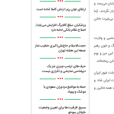
•••
ایان می‌رسد و
ارتقای توان رزم | ارتش کاملا آماده است
 نگردند، (ما
•••
 بی‌غیرت خائن
پزشکیان: مبلغ کالابرگ افزایش می‌یابد/
اصلاح نظام بانکی ادامه دارد
•••
اساسی و ولایت
رگ و خون رهبر
حجت‌الاسلام حاج‌علی‌اکبری خطیب نماز
جمعه این هفته تهران
ین مرز و بوم
•••
ن ریخته‌اند.
حرف‌های ترامپ چیزی جز یک
دیپلماسی نمایشی و تکراری نیست
ت غیور ایران
•••
ت ایران شاد و
حمله به مواضع مزدوران سعودی با
 همه‌ خائین و
موشک و پهپاد
•••
بسیج ظرفیت‌ها برای تعیین وضعیت
خلبانان سوخو