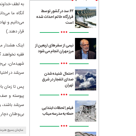
به لطف خداوند 
۶۲ سد در کشور توسط
آنگاه ما می‌د
قرارگاه خاتم احداث شده
می‌دانیم و نها
است
•••
قرار دهند.)
اینک هشدار می‌
نیمی از سفرهای اربعین از
مرز مهران انجام می‌شود
فقیه نخواهند گ
•••
شهیدمان، بی‌ج
سربلند در اختی
احتمال شنیده‌شدن
صدای انفجار در شرق
تهران
پس تا زمان با
•••
پیوسته و صف خو
سربلند باشند، 
فیلم | لحظات ابتدایی
بی‌وطنان دچار 
حمله به مدرسه میناب
•••
سازمان بسیج هنرمند