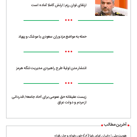
ارتقای توان رزم | ارتش کاملا آماده است
•••
حمله به مواضع مزدوران سعودی با موشک و پهپاد
•••
انتشار متن اولیۀ طرح راهبردی مدیریت تنگه هرمز
•••
زیست عفیفانه حق عمومی برای آحاد جامعه/ قدردانی
از مردم و دولت عراق
آخرین مطالب
هویت ملی | «ایران امام رضا (ع)؛ خون‌خواه و جان‌فدا»