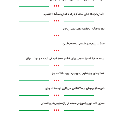
•••
«کمانِ پرنده» برای شکار کروزها به ایران می‌آید + تصاویر
•••
تبعات جنگ | تخفیف دهی نفتی ریاض
•••
حملات رژیم صهیونیستی به جنوب لبنان
•••
زیست عفیفانه حق عمومی برای آحاد جامعه/ قدردانی از مردم و دولت عراق
•••
انتشار متن اولیۀ طرح راهبردی مدیریت تنگه هرمز
•••
ضربه مغزی بیش از ۷۰۰ نظامی آمریکایی در حملات ایران
•••
بحران تاب آوری | موج بی‌سابقه فرار از سرزمین‌های اشغالی
•••