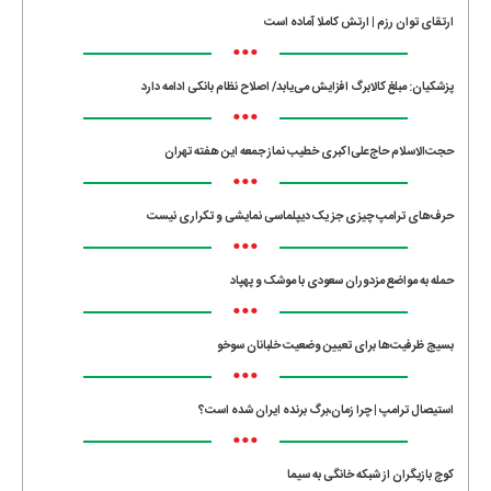
ارتقای توان رزم | ارتش کاملا آماده است
•••
پزشکیان: مبلغ کالابرگ افزایش می‌یابد/ اصلاح نظام بانکی ادامه دارد
•••
حجت‌الاسلام حاج‌علی‌اکبری خطیب نماز جمعه این هفته تهران
•••
حرف‌های ترامپ چیزی جز یک دیپلماسی نمایشی و تکراری نیست
•••
حمله به مواضع مزدوران سعودی با موشک و پهپاد
•••
بسیج ظرفیت‌ها برای تعیین وضعیت خلبانان سوخو
•••
استیصال ترامپ | چرا زمان،برگ برنده ایران شده است؟
•••
کوچ بازیگران از شبکه خانگی به سیما