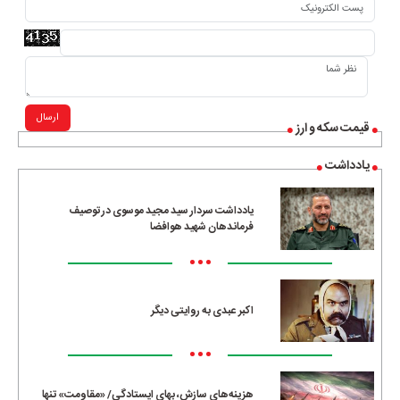
ارسال
قیمت سکه و ارز
یادداشت
یادداشت سردار سید مجید موسوی در توصیف
فرماندهان شهید هوافضا
•••
اکبر عبدی به روایتی دیگر
•••
هزینه‌های سازش، بهای ایستادگی/ «مقاومت» تنها