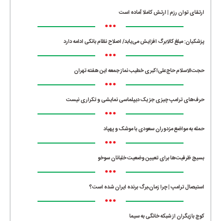
ارتقای توان رزم | ارتش کاملا آماده است
•••
پزشکیان: مبلغ کالابرگ افزایش می‌یابد/ اصلاح نظام بانکی ادامه دارد
•••
حجت‌الاسلام حاج‌علی‌اکبری خطیب نماز جمعه این هفته تهران
•••
حرف‌های ترامپ چیزی جز یک دیپلماسی نمایشی و تکراری نیست
•••
حمله به مواضع مزدوران سعودی با موشک و پهپاد
•••
بسیج ظرفیت‌ها برای تعیین وضعیت خلبانان سوخو
•••
استیصال ترامپ | چرا زمان،برگ برنده ایران شده است؟
•••
کوچ بازیگران از شبکه خانگی به سیما