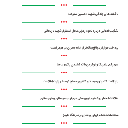
•••
ناگفته های زندگی شهید «حسین ستوده»
•••
تکذیب ادعایی درباره نحوه ردزنی محل استقرار شهید لاریجانی
•••
پرداخت عوارض واقع‌بینانه‌تر از ادامه بحران در هرمز است
•••
سردرگمی آمریکا و اوکراین با ته کشیدن پاتریوت ها
•••
بازداشت ۲۱ مزدور موساد و ۴ شرور مسلح توسط وزارت اطلاعات
•••
هلاکت اعضای یک تیم تروریستی در جنوب سیستان و بلوچستان
•••
مختصات تفاهم ایران و عمان بر سر تنگه هرمز
•••