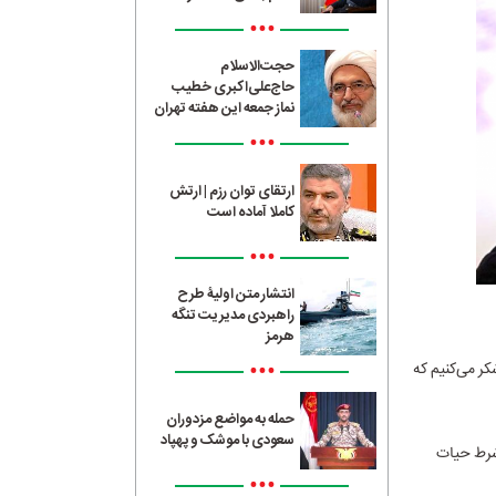
•••
حجت‌الاسلام
حاج‌علی‌اکبری خطیب
نماز جمعه این هفته تهران
•••
ارتقای توان رزم | ارتش
کاملا آماده است
•••
انتشار متن اولیۀ طرح
راهبردی مدیریت تنگه
هرمز
•••
کر می‌کنیم که
حمله به مواضع مزدوران
سعودی با موشک و پهپاد
شرط حیات
•••