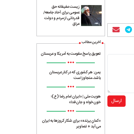
زیست عفیفانه حق
عمومی برای آحاد جامعه/
قدردانی از مردم و دولت
عراق
آخرین مطالب
تعویق پاسخ مقومت به آمریکا و عربستان
•••
یمن: هر کشوری که در کنار عربستان
باشد، متجاوز است
•••
هویت ملی | «ایران امام رضا (ع)؛
ارسال
خون‌خواه و جان‌فدا»
•••
«کمانِ پرنده» برای شکار کروزها به ایران
می‌آید + تصاویر