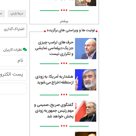
•••
مریلا زارعی
سل
بیشتر
اشتراک گذاری
توئیت ها و ویراستی های برگزیده
حرف‌های ترامپ چیزی
جز یک دیپلماسی نمایشی
نظرات کاربران
و تکراری نیست
•••
هشدار به آمریکا: به زودی
از منطقه اخراج می‌شوید
•••
گفتگوی صریح، صمیمی و
مهم رئیس جمهور به زودی
پخش خواهد شد
•••