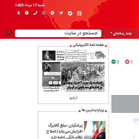
شنبه 17 مرداد 1405
چند رسانه‌ای
هفته نامه الکترونیکی
0
1
آرشیو
پربازدیدترین ها
پزشکیان: مبلغ کالابرگ
افزایش می‌یابد/ اصلاح
نظام بانکی ادامه دارد