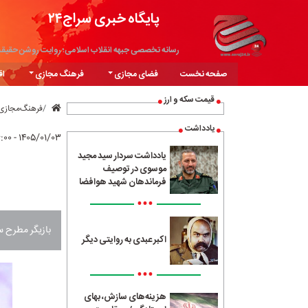
پایگاه خبری سراج۲۴
رسانه تخصصی جبهه انقلاب اسلامی؛ روایت روشن حقیق
صفحه نخست
فضای مجازی
فرهنگ مجازی
اق
قیمت سکه و ارز
فرهنگ‌مجازی
یادداشت
۱۴۰۵/۰۱/۰۳ - ۱۶:۰۰
یادداشت سردار سید مجید
موسوی در توصیف
فرماندهان شهید هوافضا
•••
بازیگر مطرح سی
اکبر عبدی به روایتی دیگر
•••
هزینه‌های سازش، بهای