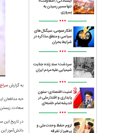
ایستادگی/ «مقاومت»
تنها مسیرِ رسیدن به
پیروزی
•••
افکار عمومی، سیگنال‌های
سیاسی و منطق مذاکره در
شرایط بحران
•••
سردشت؛ سند زنده جنایت
شیمیایی علیه مردم ایران
•••
به گزارش
سراج24
امنیت اقتصادی؛ ستون
پایداری و اقتدار ملی در
«به مدافعان این
اندیشه امام خامنه‌ای
سعادت زیستن در 
•••
در تاریخ این 
لزوم حفظ وحدت ملی و
دانش‌آموز این ک
پرهیز از تفرقه