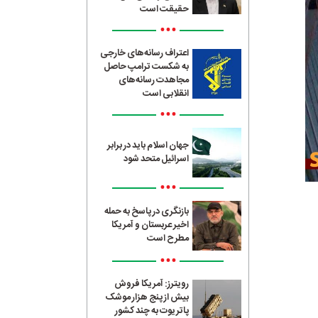
حقیقت است
•••
اعتراف رسانه‌های خارجی
به شکست ترامپ حاصل
مجاهدت رسانه‌های
انقلابی است
•••
جهان اسلام باید در برابر
اسرائیل متحد شود
•••
بازنگری در پاسخ به حمله
اخیر عربستان و آمریکا
مطرح است
•••
رویترز: آمریکا فروش
بیش از پنج هزار موشک
پاتریوت به چند کشور