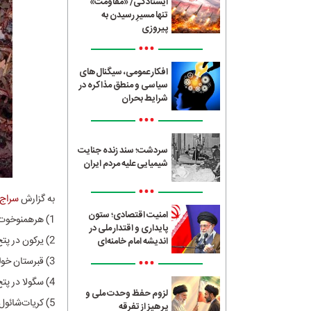
ایستادگی/ «مقاومت»
تنها مسیرِ رسیدن به
پیروزی
•••
افکار عمومی، سیگنال‌های
سیاسی و منطق مذاکره در
شرایط بحران
•••
سردشت؛ سند زنده جنایت
شیمیایی علیه مردم ایران
•••
به گزارش
سراج24
امنیت اقتصادی؛ ستون
1) هرهمنوخوت در اورشلیم
پایداری و اقتدار ملی در
2) یرکون در پتخ‌تیکوا
اندیشه امام خامنه‌ای
•••
3) قبرستان خولون در خولون
4) سگولا در پتخ‌تیکوا
لزوم حفظ وحدت ملی و
5) کریات‌شائول در تل‌آویو
پرهیز از تفرقه