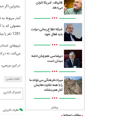
قالیباف: آمریکا تاوان
بنابراین اگر حداقل کشته‌ها را به 
می‌دهد
•••
معمولی که با 
شبکه اطلاع‌رسانی دولت
1281 نفر را بیشتر اثبات می‌کند تا آنچه روایت‌های رسمی اسرائیل مدعی هستند!
باید فعال شود
•••
تیم‌های امداد
می‌کند، نه در ا
دیپلماسی هم‌چنان ادامه
میدان است
در این بررسی، ه
•••
تلفات دشمن
میراث‌فرهنگی می‌تواند ما
را با همه تفاوت‌هایمان
کنار هم بنشاند
اشتراک گذاری
•••
بیشتر
نظرات کاربران
مطالب استانها