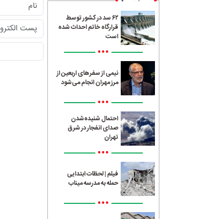
۶۲ سد در کشور توسط
قرارگاه خاتم احداث شده
است
•••
نیمی از سفرهای اربعین از
مرز مهران انجام می‌شود
•••
احتمال شنیده‌شدن
صدای انفجار در شرق
تهران
•••
فیلم | لحظات ابتدایی
حمله به مدرسه میناب
•••