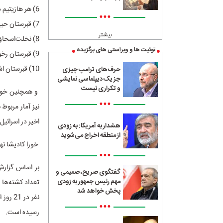
6) هر هازیتیم در اورشلیم
•••
7) قبرستان حیفا در حیفا
بیشتر
8) نخلت‌اسحاق در گیوعاتیم
توئیت ها و ویراستی های برگزیده
9) قبرستان رخووت در رخووت
10) قبرستان اشدود در اشدود
حرف‌های ترامپ چیزی
جز یک دیپلماسی نمایشی
و تکراری نیست
و همچنین خورا
•••
نیز آمار مربوط
اخیر در اسرائیل حداقل 1
هشدار به آمریکا: به زودی
از منطقه اخراج می‌شوید
خورا کادیشا نه
•••
بر اساس گزارش
گفتگوی صریح، صمیمی و
مهم رئیس جمهور به زودی
پخش خواهد شد
•••
رسیده است.