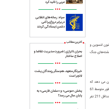
عربی را تائید کرد
•••
سپاه: رسانه‌های انقلابی
در برابر دروغ‌پراکنی
دشمن ایستادگی کردند
آخرین مطالب
شون لتسوین و
بحران ناترازی | ضرورت مدیریت تقاضا و
 کشته‌های جنگ
اصلاح ساختار
•••
خبرنگار متعهد، هم‌سنگر رزمندگان پشت
لانچر است
•••
ان می دهد که
تعداد کشته‌ها در سرزمین‌های اشغالی به طور متوسط در روزهای عادی حدود 150 نفر است، اما به طور متوسط 61
پخش «موسی» و «سلمان فارسی» به
پایان سال می رسد؟
نفر در 21 روز اخیر به این میزان افزوده شده است و متوسط کشته‌های دفن شده در این روزها به حداقل 211 نفر
•••