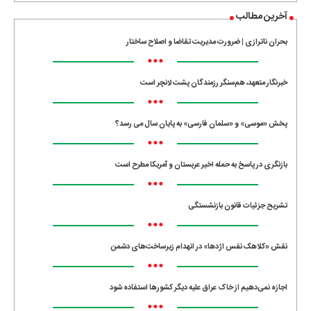
آخرین مطالب
بحران ناترازی | ضرورت مدیریت تقاضا و اصلاح ساختار
•••
خبرنگار متعهد، هم‌سنگر رزمندگان پشت لانچر است
•••
پخش «موسی» و «سلمان فارسی» به پایان سال می رسد؟
•••
بازنگری در پاسخ به حمله اخیر عربستان و آمریکا مطرح است
•••
تشریح جزئیات قانون بازنشستگی
•••
نقش «کلاهک نفس اژدها» در انهدام زیرساخت‌های دشمن
•••
اجازه نمی‌دهیم از خاک عراق علیه دیگر کشورها استفاده شود
•••