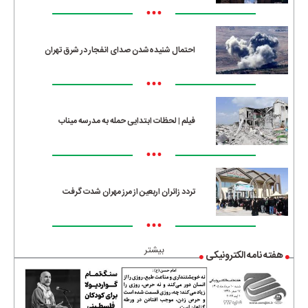
•••
احتمال شنیده‌شدن صدای انفجار در شرق تهران
•••
فیلم | لحظات ابتدایی حمله به مدرسه میناب
•••
تردد زائران اربعین از مرز مهران شدت گرفت
•••
بیشتر
هفته نامه الکترونیکی