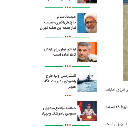
•••
حجت‌الاسلام
حاج‌علی‌اکبری خطیب
نماز جمعه این هفته تهران
•••
ارتقای توان رزم | ارتش
کاملا آماده است
•••
انتشار متن اولیۀ طرح
راهبردی مدیریت تنگه
هرمز
انرژی امارات
•••
بررسی‌ها نشان می‌دهد حدود ۷۰ درصد از مشعل‌هایی که پیش از این به طور مداوم فعال بودند در تاریخ ۲۸ اسفند
حمله به مواضع مزدوران
سعودی با موشک و پهپاد
•••
 از چیزی است