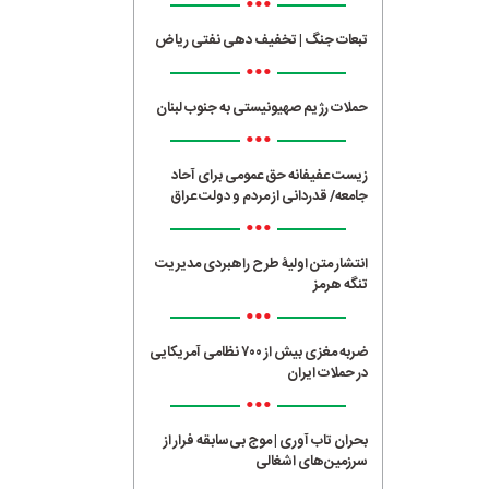
•••
تبعات جنگ | تخفیف دهی نفتی ریاض
•••
حملات رژیم صهیونیستی به جنوب لبنان
•••
زیست عفیفانه حق عمومی برای آحاد
جامعه/ قدردانی از مردم و دولت عراق
•••
انتشار متن اولیۀ طرح راهبردی مدیریت
تنگه هرمز
•••
ضربه مغزی بیش از ۷۰۰ نظامی آمریکایی
در حملات ایران
•••
بحران تاب آوری | موج بی‌سابقه فرار از
سرزمین‌های اشغالی