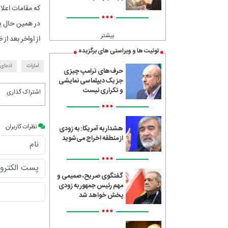
که مقامات اعلام
•••
در همین حال یکی
بیشتر
از اواخر بعد از ظهر ۲۹ اسفند، پس از حمله به میادین گازی جنوب هیچ نشانه حرارتی از آن
توئیت ها و ویراستی های برگزیده
امارات
ادعای 
حرف‌های ترامپ چیزی
جز یک دیپلماسی نمایشی
و تکراری نیست
اشتراک گذاری
•••
نظرات کاربران
هشدار به آمریکا: به زودی
از منطقه اخراج می‌شوید
•••
گفتگوی صریح، صمیمی و
مهم رئیس جمهور به زودی
پخش خواهد شد
•••