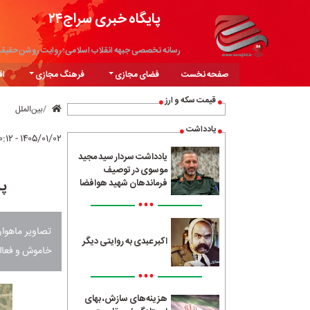
پایگاه خبری سراج۲۴
رسانه تخصصی جبهه انقلاب اسلامی؛ روایت روشن حقیق
صفحه نخست
فضای مجازی
فرهنگ مجازی
اق
قیمت سکه و ارز
بین‌الملل
یادداشت
۱۴۰۵/۰۱/۰۲ - ۲۰:۱۲
یادداشت سردار سید مجید
موسوی در توصیف
پر
فرماندهان شهید هوافضا
•••
اکبر عبدی به روایتی دیگر
خاموش و فعالیت صنعتی در
•••
هزینه‌های سازش، بهای