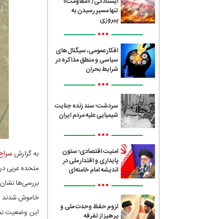
ایستادگی/ «مقاومت»
تنها مسیرِ رسیدن به
پیروزی
•••
افکار عمومی، سیگنال‌های
سیاسی و منطق مذاکره در
شرایط بحران
•••
سردشت؛ سند زنده جنایت
شیمیایی علیه مردم ایران
•••
امنیت اقتصادی؛ ستون
به گزارش
سراج24
پایداری و اقتدار ملی در
متحده عربی در 
اندیشه امام خامنه‌ای
•••
خاموش شدند و بخش ز
لزوم حفظ وحدت ملی و
این وضعیت نشا
پرهیز از تفرقه