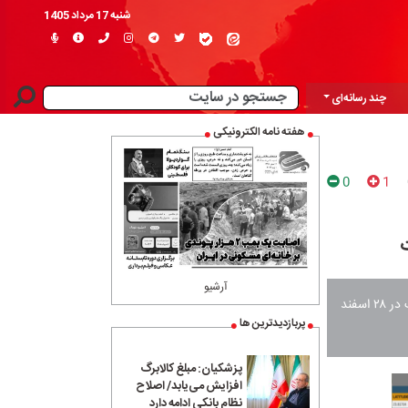
شنبه 17 مرداد 1405
چند رسانه‌ای
هفته نامه الکترونیکی
0
1
ت
آرشیو
تصاویر ماهواره‌ای و داده‌های حرارتی منتشرشده نشان می‌دهد حدود ۷۰ درصد مشعل‌های امارات در ۲۸ اسفند
پربازدیدترین ها
پزشکیان: مبلغ کالابرگ
افزایش می‌یابد/ اصلاح
نظام بانکی ادامه دارد