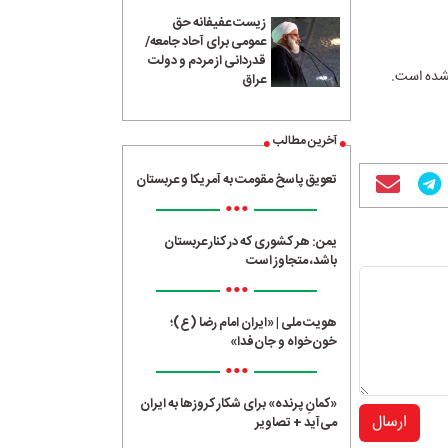
زیست عفیفانه حق
عمومی برای آحاد جامعه/
قدردانی از مردم و دولت
عراق
آخرین مطالب
تعویق پاسخ مقومت به آمریکا و عربستان
•••
یمن: هر کشوری که در کنار عربستان
باشد، متجاوز است
•••
هویت ملی | «ایران امام رضا (ع)؛
خون‌خواه و جان‌فدا»
•••
«کمانِ پرنده» برای شکار کروزها به ایران
ارسال
می‌آید + تصاویر