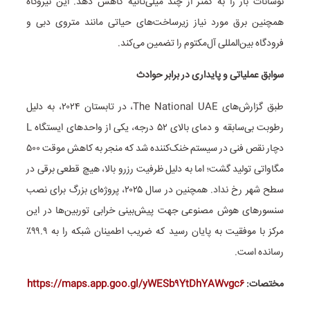
نوسانات بار را به کمتر از چند میلی‌ثانیه کاهش دهد. این نیروگاه
همچنین برق مورد نیاز زیرساخت‌های حیاتی مانند متروی دبی و
فرودگاه بین‌المللی آل‌مکتوم را تضمین می‌کند.
سوابق عملیاتی و پایداری در برابر حوادث
طبق گزارش‌های The National UAE، در تابستان ۲۰۲۴، به دلیل
رطوبت بی‌سابقه و دمای بالای ۵۲ درجه، یکی از واحدهای ایستگاه L
دچار نقص فنی در سیستم خنک‌کننده شد که منجر به کاهش موقت ۵۰۰
مگاواتی تولید گشت؛ اما به دلیل ظرفیت رزرو بالا، هیچ قطعی برقی در
سطح شهر رخ نداد. همچنین در سال ۲۰۲۵، پروژه‌ای بزرگ برای نصب
سنسورهای هوش مصنوعی جهت پیش‌بینی خرابی توربین‌ها در این
مرکز با موفقیت به پایان رسید که ضریب اطمینان شبکه را به ۹۹.۹٪
رسانده است.
مختصات:
https://maps.app.goo.gl/yWESb۹YtDhYAWvgc۶