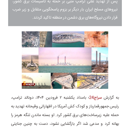
پس از تهدید علنی ترامپ منبی بر حمله به تاسیسات برق کشور،
نیروهای مسلح ایران بار دیگر بر بزوم پاسخگویی متقابل و زیر ضرب
قرار دادن نیروگاه‌های برق دشمن در منطقه تاکید کردند.
به گزارش
سراج24
؛ بامداد یکشنبه ۲ فرودین ۱۴۰۴، دونالد ترامپ،
رئیس جمهورقمارباز و کودک کش آمریکا در اظهاراتی وقیحانه تهدید به
حمله علیه زیرساخت‌های برق کشور کرد. او بسته ماندن تنگه هرمز را
بهانه کرد و مدعی شد اگر بازگشایی نشود، دست به چنین جنایتی