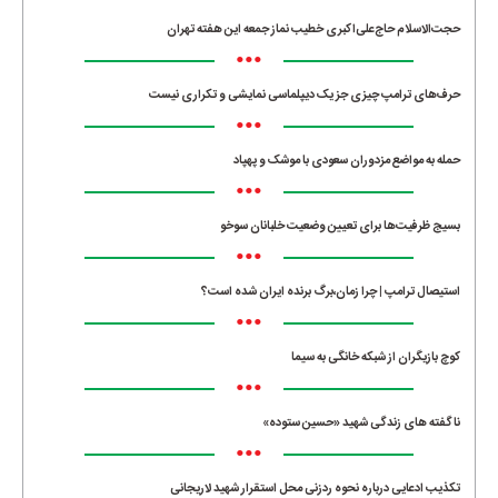
حجت‌الاسلام حاج‌علی‌اکبری خطیب نماز جمعه این هفته تهران
•••
حرف‌های ترامپ چیزی جز یک دیپلماسی نمایشی و تکراری نیست
•••
حمله به مواضع مزدوران سعودی با موشک و پهپاد
•••
بسیج ظرفیت‌ها برای تعیین وضعیت خلبانان سوخو
•••
استیصال ترامپ | چرا زمان،برگ برنده ایران شده است؟
•••
کوچ بازیگران از شبکه خانگی به سیما
•••
ناگفته های زندگی شهید «حسین ستوده»
•••
تکذیب ادعایی درباره نحوه ردزنی محل استقرار شهید لاریجانی