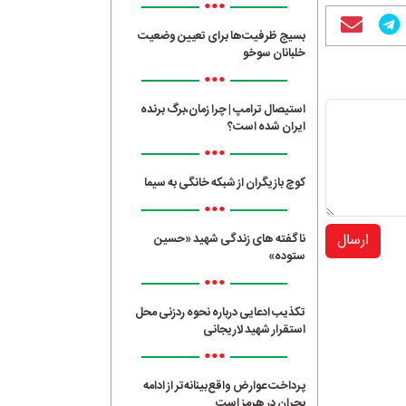
•••
بسیج ظرفیت‌ها برای تعیین وضعیت
خلبانان سوخو
•••
استیصال ترامپ | چرا زمان،برگ برنده
ایران شده است؟
•••
کوچ بازیگران از شبکه خانگی به سیما
•••
ارسال
ناگفته های زندگی شهید «حسین
ستوده»
•••
تکذیب ادعایی درباره نحوه ردزنی محل
استقرار شهید لاریجانی
•••
پرداخت عوارض واقع‌بینانه‌تر از ادامه
بحران در هرمز است