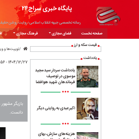
پایگاه خبری سراج۲۴
رسانه تخصصی جبهه انقلاب اسلامی؛ روایت روشن حقیق
صفحه نخست
فضای مجازی
فرهنگ مجازی
اق
قیمت سکه و ارز
توییت‌ها و و
یادداشت
۱۴۰۴/۱۲/۲۷ - ۲۲:۵۶
یادداشت سردار سید مجید
موسوی در توصیف
فرماندهان شهید هوافضا
•••
بازیگر مشهور 
اکبر عبدی به روایتی دیگر
دانست.
•••
هزینه‌های سازش، بهای