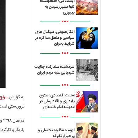
ایستادگی/ «مقاومت»
تنها مسیرِ رسیدن به
پیروزی
•••
افکار عمومی، سیگنال‌های
سیاسی و منطق مذاکره در
شرایط بحران
•••
سردشت؛ سند زنده جنایت
شیمیایی علیه مردم ایران
•••
امنیت اقتصادی؛ ستون
به گزارش
سراج24
پایداری و اقتدار ملی در
تروریستی است
اندیشه امام خامنه‌ای
•••
در
بازیگر و کارگر
لزوم حفظ وحدت ملی و
پرهیز از تفرقه