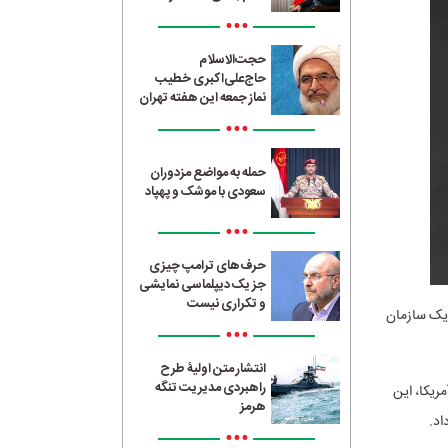
•••
حجت‌الاسلام
حاج‌علی‌اکبری خطیب
نماز جمعه این هفته تهران
•••
حمله به مواضع مزدوران
سعودی با موشک و پهپاد
•••
حرف‌های ترامپ چیزی
جز یک دیپلماسی نمایشی
و تکراری نیست
 یک سازمان
•••
انتشار متن اولیۀ طرح
راهبردی مدیریت تنگه
مریکا، این
هرمز
اد.
•••