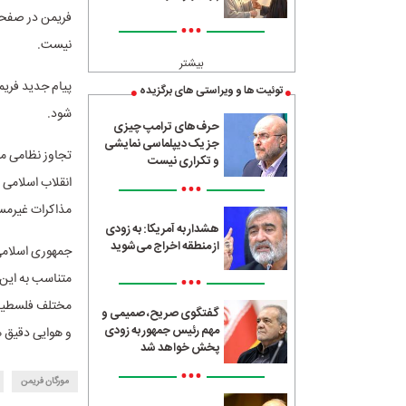
فریمن در صفحه
•••
نیست.
بیشتر
پیام جدید فریم
توئیت ها و ویراستی های برگزیده
شود.
حرف‌های ترامپ چیزی
جز یک دیپلماسی نمایشی
تجاوز نظامی مش
و تکراری نیست
•••
مذاکرات غیرمست
هشدار به آمریکا: به زودی
از منطقه اخراج می‌شوید
جمهوری اسلامی 
متناسب به این 
•••
مختلف فلسطین ا
گفتگوی صریح، صمیمی و
مهم رئیس جمهور به زودی
و هوایی دقیق 
پخش خواهد شد
•••
مورگان فریمن