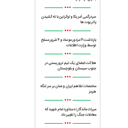
•••
سردرگمی آمریکا و اوکراین با ته کشیدن
پاتریوت ها
•••
بازداشت ۲۱ مزدور موساد و ۴ شرور مسلح
توسط وزارت اطلاعات
•••
هلاکت اعضای یک تیم تروریستی در
جنوب سیستان و بلوچستان
•••
مختصات تفاهم ایران و عمان بر سر تنگه
هرمز
•••
میراث ماندگار | دستاورد امام شهید که
معادلات جنگ را تغییر داد
•••