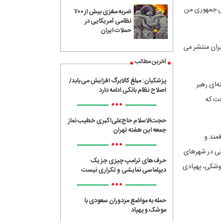
س جمهوری من
ضربه مغزی بیش از ۷۰۰
نظامی آمریکایی در
حملات ایران
یران منتشر می
آخرین مطالب
پزشکیان: مبلغ کالابرگ افزایش می‌یابد/
‌ای رهبر
اصلاح نظام بانکی ادامه دارد
 صورت گرفت که
•••
حجت‌الاسلام حاج‌علی‌اکبری خطیب نماز
جمعه این هفته تهران
مند و
•••
تی در شهرهای
حرف‌های ترامپ چیزی جز یک
موشکی، پهپادی
دیپلماسی نمایشی و تکراری نیست
•••
حمله به مواضع مزدوران سعودی با
موشک و پهپاد