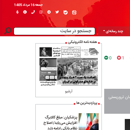
جمعه 16 مرداد 1405
چند رسانه‌ای
هفته نامه الکترونیکی
0
1
آرشیو
مان تروریستی
پربازدیدترین ها
پزشکیان: مبلغ کالابرگ
افزایش می‌یابد/ اصلاح
نظام بانکی ادامه دارد