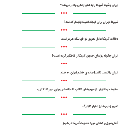
ایران چگونه آمریکا را به امتیازدهی وادار می‌کند؟
•••
شروط تهران برای ایجاد امنیت پایدار کدامند؟
•••
دخالت آمریکا عامل تعویق توافق تنگه هرمز است
•••
ایران چگونه رؤسای جمهور آمریکا را غافلگیر کرده است؟
•••
ایران را تست نکنید! جاده‌ی خشم ایران! + فیلم
•••
سقوط در باتلاق | از «برچینش نظام» تا «التماس برای عبور نفتکش»
•••
تغییر زمان شارژ اعتبار کالابرگ
•••
آتش‌سوزی کشتی مورد حمایت آمریکا در هرمز