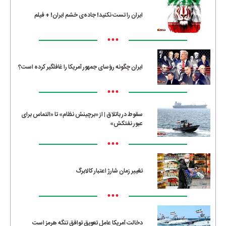
ایران را تست نکنید! جاده‌ی خشم ایران! + فیلم
•••
ایران چگونه رؤسای جمهور آمریکا را غافلگیر کرده است؟
•••
سقوط در باتلاق | از «برچینش نظام» تا «التماس برای
عبور نفتکش»
•••
تغییر زمان شارژ اعتبار کالابرگ
•••
دخالت آمریکا عامل تعویق توافق تنگه هرمز است