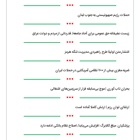
•••
حملات رژیم صهیونیستی به جنوب لبنان
•••
زیست عفیفانه حق عمومی برای آحاد جامعه/ قدردانی از مردم و دولت عراق
•••
انتشار متن اولیۀ طرح راهبردی مدیریت تنگه هرمز
•••
ضربه مغزی بیش از ۷۰۰ نظامی آمریکایی در حملات ایران
•••
بحران تاب آوری | موج بی‌سابقه فرار از سرزمین‌های اشغالی
•••
ارتقای توان رزم | ارتش کاملا آماده است
•••
پزشکیان: مبلغ کالابرگ افزایش می‌یابد/ اصلاح نظام بانکی ادامه دارد
•••