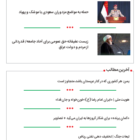
حمله به مواضع مزدوران سعودی با موشک و پهپاد
•••
زیست عفیفانه حق عمومی برای آحاد جامعه/ قدردانی
از مردم و دولت عراق
آخرین مطالب
یمن: هر کشوری که در کنار عربستان باشد، متجاوز است
•••
هویت ملی | «ایران امام رضا (ع)؛ خون‌خواه و جان‌فدا»
•••
«کمانِ پرنده» برای شکار کروزها به ایران می‌آید + تصاویر
•••
تبعات جنگ | تخفیف دهی نفتی ریاض