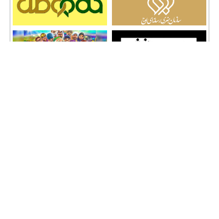
تمامی حقوق نشر مطالب و حق کپی رایت برای وب سایت سراج 24 محفوظ است و هرگونه
کپی برداری پیگرد قانونی دارد.
info [@] seraj24.ir