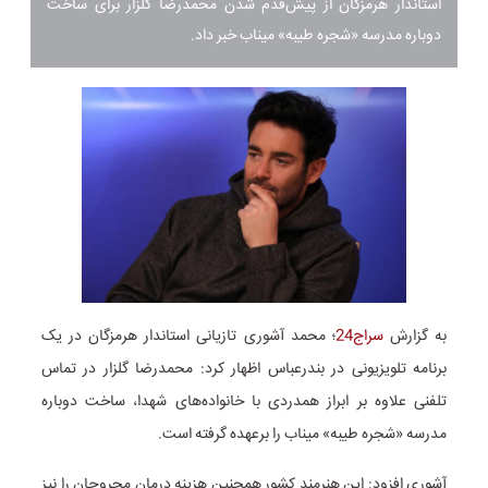
استاندار هرمزگان از پیش‌قدم شدن محمدرضا گلزار برای ساخت
دوباره مدرسه «شجره طیبه» میناب خبر داد.
به گزارش
سراج24
؛ محمد آشوری تازیانی استاندار هرمزگان در یک
برنامه تلویزیونی در بندرعباس اظهار کرد: محمدرضا گلزار در تماس
تلفنی علاوه بر ابراز همدردی با خانواده‌های شهدا، ساخت دوباره
مدرسه «شجره طیبه» میناب را برعهده گرفته است.
آشوری افزود: این هنرمند کشور همچنین هزینه درمان مجروحان را نیز