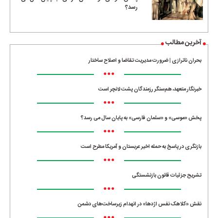
رسد؟
آخرین مطالب
بحران ناترازی | ضرورت مدیریت تقاضا و اصلاح ساختار
•••
خبرنگار متعهد، هم‌سنگر رزمندگان پشت لانچر است
•••
پخش «موسی» و «سلمان فارسی» به پایان سال می رسد؟
•••
بازنگری در پاسخ به حمله اخیر عربستان و آمریکا مطرح است
•••
تشریح جزئیات قانون بازنشستگی
•••
نقش «کلاهک نفس اژدها» در انهدام زیرساخت‌های دشمن