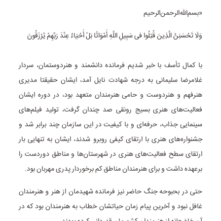
«بسم‌الله‌الرحمن‌الرحیم
وَلَا تَحْسَبَنَّ الَّذِینَ قُتِلُوا فی سَبِیلِ اللَّهِ أَمْوَاتًا بَلْ أَحْیَاءٌ عِنْدَ رَبِّهِمْ یُرْزَقُونَ
با کمال تأسف با خبر شدیم فرمانده دانشمند و هنردوستمان، سردار
غلامرضا سلیمانی به درجه شهادت نایل آمد، ایشان حقیقتا مدیری
هنرفهم و هنردوست و حامی هنرمندان متعهد بود، در دوره ایشان
فعالیت‌های هنری بسیج رونقی صد چندان گرفت، تولید فیلم‌های
سینمایی جذاب، حرفه‌ای و با کیفیت در این سازمان چند برابر شد و
جشنواره‌های هنری با ارتقای کیفی روبرو شدند، ایشان به تنهایی بار
ارتقای سطح فعالیت‌های هنری در شهرستان‌ها و مناطق دوردست را
برعهده داشت و برای هنرمندان مناطق کم برخوردار پدری مهربان بود.
حتی در بحبوحه جنگ حاضر نیز فرمانده شهیدمان از هنر و هنرمندان
غافل نبود و آخرین پیام زمان حیاتشان خطاب به هنرمندان بود که در