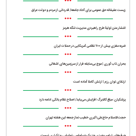
•••
زیست عفیفانه حق عمومی برای آحاد جامعه/ قدردانی از مردم و دولت عراق
•••
انتشار متن اولیۀ طرح راهبردی مدیریت تنگه هرمز
•••
ضربه مغزی بیش از ۷۰۰ نظامی آمریکایی در حملات ایران
•••
بحران تاب آوری | موج بی‌سابقه فرار از سرزمین‌های اشغالی
•••
ارتقای توان رزم | ارتش کاملا آماده است
•••
پزشکیان: مبلغ کالابرگ افزایش می‌یابد/ اصلاح نظام بانکی ادامه دارد
•••
حجت‌الاسلام حاج‌علی‌اکبری خطیب نماز جمعه این هفته تهران
•••
حرف‌های ترامپ چیزی جز یک دیپلماسی نمایشی و تکراری نیست