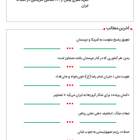
ضربه مغزی بیش از ۷۰۰ نظامی آمریکایی در حملات
ایران
آخرین مطالب
تعویق پاسخ مقومت به آمریکا و عربستان
•••
یمن: هر کشوری که در کنار عربستان باشد، متجاوز است
•••
هویت ملی | «ایران امام رضا (ع)؛ خون‌خواه و جان‌فدا»
•••
«کمانِ پرنده» برای شکار کروزها به ایران می‌آید + تصاویر
•••
تبعات جنگ | تخفیف دهی نفتی ریاض
•••
حملات رژیم صهیونیستی به جنوب لبنان