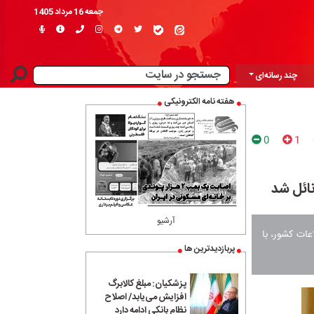
جمعه 16 مرداد 1405
چند رسانه‌ای
هفته نامه الکترونیکی
0
1
ائل شد
آرشیو
عات کشور، با
پربازدیدترین ها
پزشکیان: مبلغ کالابرگ
افزایش می‌یابد/ اصلاح
نظام بانکی ادامه دارد