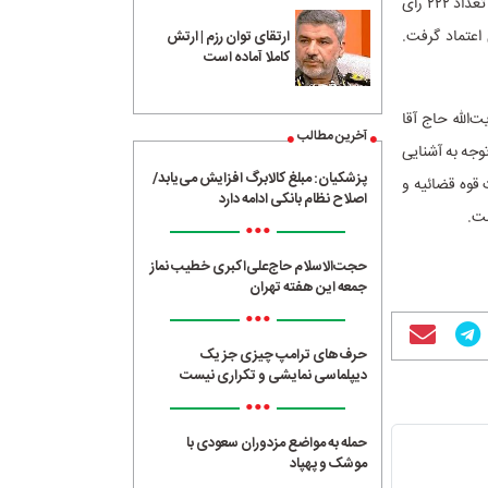
رئیسی به‌عنوان وزیر پیشنهادی اطلاعات در دولت سیزدهم به مجلس شورای اسلامی معرفی شد و با تعداد ۲۲۲ رأی
رأی اعتماد گرفت.
ارتقای توان رزم | ارتش
کاملا آماده است
‌الله حاج آقا
آخرین مطالب
در وزارت اطلاعات با توجه به آشنایی
پزشکیان: مبلغ کالابرگ افزایش می‌یابد/
قوه قضائیه و
اصلاح نظام بانکی ادامه دارد
ست.
•••
حجت‌الاسلام حاج‌علی‌اکبری خطیب نماز
جمعه این هفته تهران
•••
حرف‌های ترامپ چیزی جز یک
دیپلماسی نمایشی و تکراری نیست
•••
حمله به مواضع مزدوران سعودی با
موشک و پهپاد