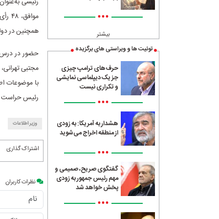
•••
همچنین در دولت
بیشتر
توئیت ها و ویراستی های برگزیده
حضور در درس خا
حرف‌های ترامپ چیزی
جز یک دیپلماسی نمایشی
با موضوعات اط
و تکراری نیست
رئیس حراست آس
•••
هشدار به آمریکا: به زودی
وزیر اطلاعات
از منطقه اخراج می‌شوید
اشتراک گذاری
•••
گفتگوی صریح، صمیمی و
مهم رئیس جمهور به زودی
نظرات کاربران
پخش خواهد شد
•••