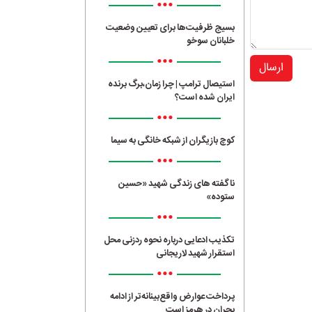
•••
بسیج ظرفیت‌ها برای تعیین وضعیت
خلبانان سوخو
•••
ارسال
استیصال ترامپ | چرا زمان،برگ برنده
ایران شده است؟
•••
کوچ بازیگران از شبکه خانگی به سیما
•••
ناگفته های زندگی شهید «حسین
ستوده»
•••
تکذیب ادعایی درباره نحوه ردزنی محل
استقرار شهید لاریجانی
•••
پرداخت عوارض واقع‌بینانه‌تر از ادامه
بحران در هرمز است