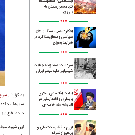
ایستادگی/ «مقاومت»
تنها مسیرِ رسیدن به
پیروزی
•••
افکار عمومی، سیگنال‌های
سیاسی و منطق مذاکره در
شرایط بحران
•••
سردشت؛ سند زنده جنایت
شیمیایی علیه مردم ایران
•••
امنیت اقتصادی؛ ستون
به گزارش
سراج4
پایداری و اقتدار ملی در
سال‌ها مجاهدت
اندیشه امام خامنه‌ای
•••
درجه رفیع شهاد
لزوم حفظ وحدت ملی و
پرهیز از تفرقه