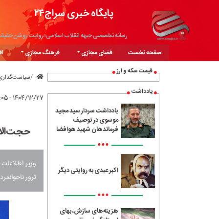
پایگاه خبری سراج۲۴
رسانه تخصصی جبهه انقلاب اسلامی؛ روایت روشن حقیق
صفحه نخست
فضای مجازی
فرهنگ مجازی
اق
قیمت سکه و ارز
سیاست‌گذاری
یادداشت
۱۴۰۴/۱۲/۲۷ - ۱۷:۰۵
یادداشت سردار سید مجید
موسوی در توصیف
حجت‌الا
فرماندهان شهید هوافضا
•••
وزیر اطلاعات 
اکبر عبدی به روایتی دیگر
ترور ناجوانمر
•••
هزینه‌های سازش، بهای