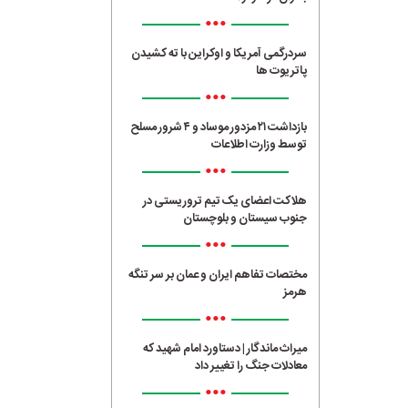
•••
سردرگمی آمریکا و اوکراین با ته کشیدن
پاتریوت ها
•••
بازداشت ۲۱ مزدور موساد و ۴ شرور مسلح
توسط وزارت اطلاعات
•••
هلاکت اعضای یک تیم تروریستی در
جنوب سیستان و بلوچستان
•••
مختصات تفاهم ایران و عمان بر سر تنگه
هرمز
•••
میراث ماندگار | دستاورد امام شهید که
معادلات جنگ را تغییر داد
•••