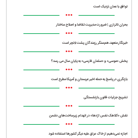
توافق با عمان نزدیک است
•••
بحران ناترازی | ضرورت مدیریت تقاضا و اصلاح ساختار
•••
خبرنگار متعهد، هم‌سنگر رزمندگان پشت لانچر است
•••
پخش «موسی» و «سلمان فارسی» به پایان سال می رسد؟
•••
بازنگری در پاسخ به حمله اخیر عربستان و آمریکا مطرح است
•••
تشریح جزئیات قانون بازنشستگی
•••
نقش «کلاهک نفس اژدها» در انهدام زیرساخت‌های دشمن
•••
اجازه نمی‌دهیم از خاک عراق علیه دیگر کشورها استفاده شود