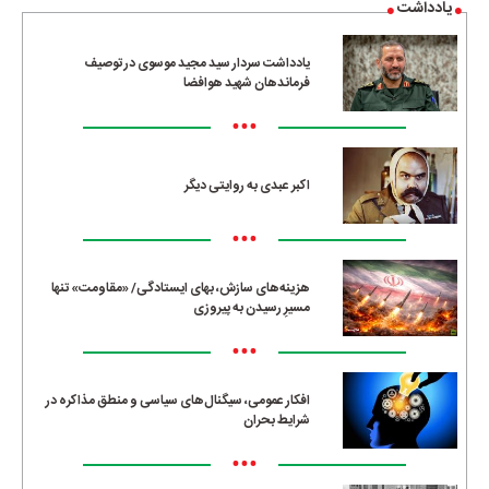
یادداشت
یادداشت سردار سید مجید موسوی در توصیف
فرماندهان شهید هوافضا
•••
اکبر عبدی به روایتی دیگر
•••
هزینه‌های سازش، بهای ایستادگی/ «مقاومت» تنها
مسیرِ رسیدن به پیروزی
•••
افکار عمومی، سیگنال‌های سیاسی و منطق مذاکره در
شرایط بحران
•••