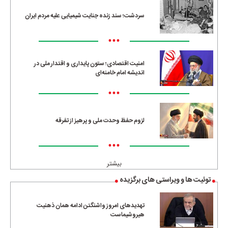
سردشت؛ سند زنده جنایت شیمیایی علیه مردم ایران
•••
امنیت اقتصادی؛ ستون پایداری و اقتدار ملی در
اندیشه امام خامنه‌ای
•••
لزوم حفظ وحدت ملی و پرهیز از تفرقه
•••
بیشتر
توئیت ها و ویراستی های برگزیده
تهدیدهای امروز واشنگتن ادامه همان ذهنیت
هیروشیماست