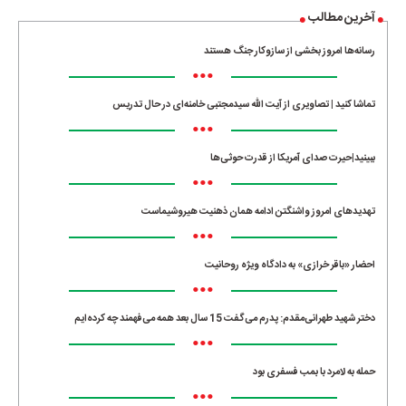
آخرین مطالب
رسانه‌ها امروز بخشی از سازوکار جنگ هستند
•••
تماشا کنید | تصاویری از آیت الله سیدمجتبی خامنه‌ای در حال تدریس
•••
ببینید|حیرت صدای آمریکا از قدرت حوثی‌ها
•••
تهدیدهای امروز واشنگتن ادامه همان ذهنیت هیروشیماست
•••
احضار «باقر خرازی» به دادگاه ویژه روحانیت
•••
دختر شهید طهرانی‌مقدم: پدرم می‌گفت 15 سال بعد همه می‌فهمند چه کرده‌ایم
•••
حمله به لامرد با بمب فسفری بود
•••