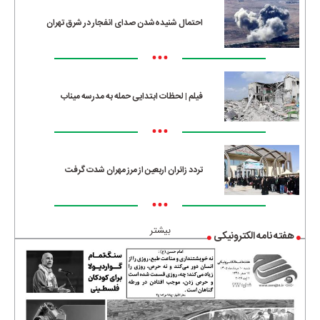
احتمال شنیده‌شدن صدای انفجار در شرق تهران
•••
فیلم | لحظات ابتدایی حمله به مدرسه میناب
•••
تردد زائران اربعین از مرز مهران شدت گرفت
•••
بیشتر
هفته نامه الکترونیکی