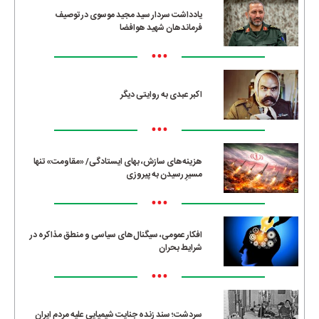
یادداشت سردار سید مجید موسوی در توصیف
فرماندهان شهید هوافضا
•••
اکبر عبدی به روایتی دیگر
•••
هزینه‌های سازش، بهای ایستادگی/ «مقاومت» تنها
مسیرِ رسیدن به پیروزی
•••
افکار عمومی، سیگنال‌های سیاسی و منطق مذاکره در
شرایط بحران
•••
سردشت؛ سند زنده جنایت شیمیایی علیه مردم ایران