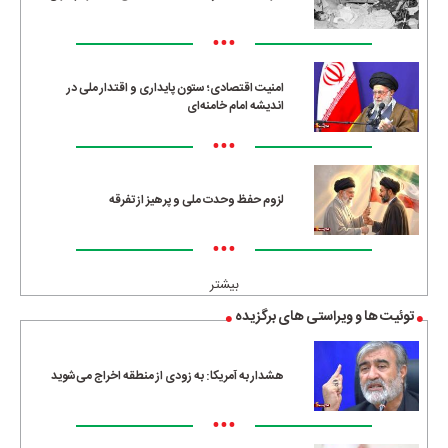
•••
امنیت اقتصادی؛ ستون پایداری و اقتدار ملی در
اندیشه امام خامنه‌ای
•••
لزوم حفظ وحدت ملی و پرهیز از تفرقه
•••
بیشتر
توئیت ها و ویراستی های برگزیده
هشدار به آمریکا: به زودی از منطقه اخراج می‌شوید
•••