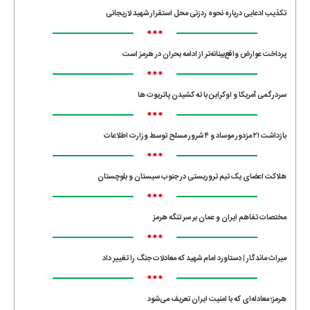
تکذیب ادعایی درباره نحوه ردزنی محل استقرار شهید لاریجانی
•••
پرداخت عوارض واقع‌بینانه‌تر از ادامه بحران در هرمز است
•••
سردرگمی آمریکا و اوکراین با ته کشیدن پاتریوت ها
•••
بازداشت ۲۱ مزدور موساد و ۴ شرور مسلح توسط وزارت اطلاعات
•••
هلاکت اعضای یک تیم تروریستی در جنوب سیستان و بلوچستان
•••
مختصات تفاهم ایران و عمان بر سر تنگه هرمز
•••
میراث ماندگار | دستاورد امام شهید که معادلات جنگ را تغییر داد
•••
هرمز؛ معادله‌ای که با امنیت ایران تعریف می‌شود