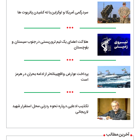
سردرگمی آمریکا و اوکراین با ته کشیدن پاتریوت ها
•••
هلاکت اعضای یک تیم تروریستی در جنوب سیستان و
بلوچستان
•••
پرداخت عوارض واقع‌بینانه‌تر از ادامه بحران در هرمز
است
•••
تکذیب ادعایی درباره نحوه ردزنی محل استقرار شهید
لاریجانی
آخرین مطالب