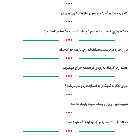
•••
کندی صمت و گمرک در تغییر سازوکارهای ترخیص
•••
بانک مرکزی فقط با یک‌ پنجم درخواست پول بانک‌ها موافقت کرد
•••
بازار اجاره در بن‌بست؛ سقف‌گذاری بازهم جواب نداد
•••
هشدار به آمریکا: به زودی از منطقه اخراج می‌شوید
•••
ایران چگونه آمریکا را به امتیازدهی وادار می‌کند؟
•••
شروط تهران برای ایجاد امنیت پایدار کدامند؟
•••
دخالت آمریکا عامل تعویق توافق تنگه هرمز است
•••