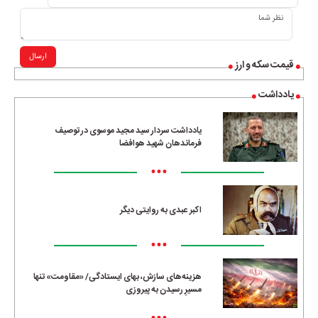
ارسال
قیمت سکه و ارز
یادداشت
یادداشت سردار سید مجید موسوی در توصیف
فرماندهان شهید هوافضا
•••
اکبر عبدی به روایتی دیگر
•••
هزینه‌های سازش، بهای ایستادگی/ «مقاومت» تنها
مسیرِ رسیدن به پیروزی