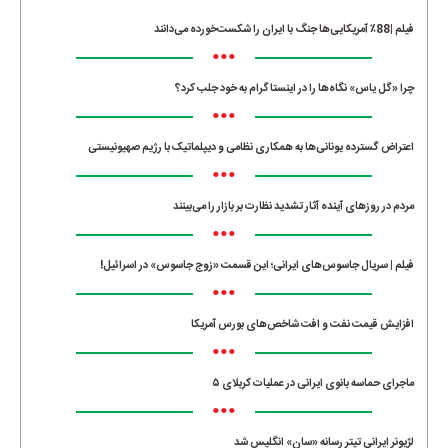
•••
فیلم |88٪ آمریکایی‌ها جنگ با ایران را شکست‌خورده می‌دانند
•••
چرا «گل یاس» نگاه‌ها را در اینستاگرام به خود جلب کرد؟
•••
اعتراض گسترده یونانی‌ها به همکاری نظامی و دیپلماتیک با رژیم صهیونیستی
•••
مردم در روزهای آینده آثار تشدید نظارت بر بازار را می‌بینند
•••
فیلم | سریال جاسوس‌های ایرانی؛ این قسمت «زوج جاسوس» در اسرائیل!
•••
افزایش قیمت نفت و افت شاخص‌های بورس آمریکا
•••
ماجرای حماسه‌ بانوی ایرانی در عملیات کربلای ۵
•••
لژیونر ایرانی تیتر رسانه «سان» انگلیس شد