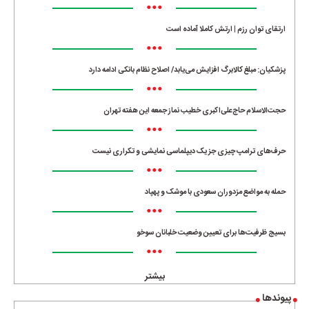
•••
ارتقای توان رزم | ارتش کاملا آماده است
•••
پزشکیان: مبلغ کالابرگ افزایش می‌یابد/ اصلاح نظام بانکی ادامه دارد
•••
حجت‌الاسلام حاج‌علی‌اکبری خطیب نماز جمعه این هفته تهران
•••
حرف‌های ترامپ چیزی جز یک دیپلماسی نمایشی و تکراری نیست
•••
حمله به مواضع مزدوران سعودی با موشک و پهپاد
•••
بسیج ظرفیت‌ها برای تعیین وضعیت خلبانان سوخو
•••
بیشتر
پیوندها