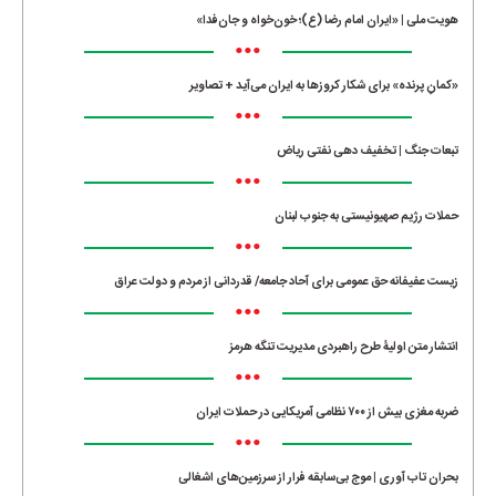
هویت ملی | «ایران امام رضا (ع)؛ خون‌خواه و جان‌فدا»
•••
«کمانِ پرنده» برای شکار کروزها به ایران می‌آید + تصاویر
•••
تبعات جنگ | تخفیف دهی نفتی ریاض
•••
حملات رژیم صهیونیستی به جنوب لبنان
•••
زیست عفیفانه حق عمومی برای آحاد جامعه/ قدردانی از مردم و دولت عراق
•••
انتشار متن اولیۀ طرح راهبردی مدیریت تنگه هرمز
•••
ضربه مغزی بیش از ۷۰۰ نظامی آمریکایی در حملات ایران
•••
بحران تاب آوری | موج بی‌سابقه فرار از سرزمین‌های اشغالی