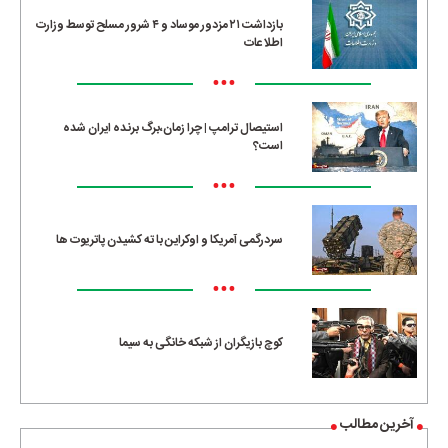
بازداشت ۲۱ مزدور موساد و ۴ شرور مسلح توسط وزارت
اطلاعات
•••
استیصال ترامپ | چرا زمان،برگ برنده ایران شده
است؟
•••
سردرگمی آمریکا و اوکراین با ته کشیدن پاتریوت ها
•••
کوچ بازیگران از شبکه خانگی به سیما
آخرین مطالب