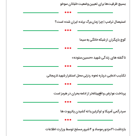
بسیج ظرفیت‌ها برای تعیین وضعیت خلبانان سوخو
•••
استیصال ترامپ | چرا زمان،برگ برنده ایران شده است؟
•••
کوچ بازیگران از شبکه خانگی به سیما
•••
ناگفته های زندگی شهید «حسین ستوده»
•••
تکذیب ادعایی درباره نحوه ردزنی محل استقرار شهید لاریجانی
•••
پرداخت عوارض واقع‌بینانه‌تر از ادامه بحران در هرمز است
•••
سردرگمی آمریکا و اوکراین با ته کشیدن پاتریوت ها
•••
بازداشت ۲۱ مزدور موساد و ۴ شرور مسلح توسط وزارت اطلاعات