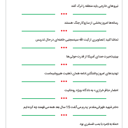
نیروهای خارجی باید منطقه را ترک کنند
•••
رسانه‌ها امروز بخشی از سازوکار جنگ هستند
•••
تماشا کنید | تصاویری از آیت الله سیدمجتبی خامنه‌ای در حال تدریس
•••
ببینید|حیرت صدای آمریکا از قدرت حوثی‌ها
•••
تهدیدهای امروز واشنگتن ادامه همان ذهنیت هیروشیماست
•••
احضار «باقر خرازی» به دادگاه ویژه روحانیت
•••
دختر شهید طهرانی‌مقدم: پدرم می‌گفت 15 سال بعد همه می‌فهمند چه کرده‌ایم
•••
حمله به لامرد با بمب فسفری بود