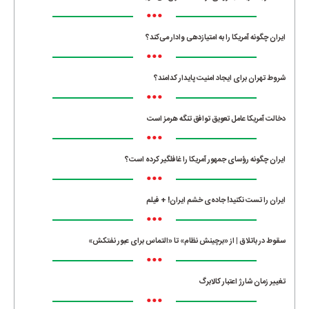
•••
ایران چگونه آمریکا را به امتیازدهی وادار می‌کند؟
•••
شروط تهران برای ایجاد امنیت پایدار کدامند؟
•••
دخالت آمریکا عامل تعویق توافق تنگه هرمز است
•••
ایران چگونه رؤسای جمهور آمریکا را غافلگیر کرده است؟
•••
ایران را تست نکنید! جاده‌ی خشم ایران! + فیلم
•••
سقوط در باتلاق | از «برچینش نظام» تا «التماس برای عبور نفتکش»
•••
تغییر زمان شارژ اعتبار کالابرگ
•••