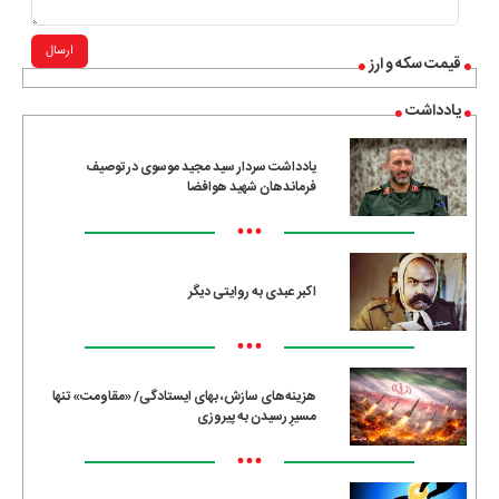
ارسال
قیمت سکه و ارز
یادداشت
یادداشت سردار سید مجید موسوی در توصیف
فرماندهان شهید هوافضا
•••
اکبر عبدی به روایتی دیگر
•••
هزینه‌های سازش، بهای ایستادگی/ «مقاومت» تنها
مسیرِ رسیدن به پیروزی
•••