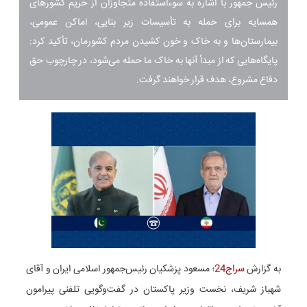
رئیس جمهور با اشاره به سوءاستفاده متجاوزان از حریم کشورهای
همسایه برای حمله به تأسیسات زیر بنایی، اماکن عمومی،
بیمارستان‌ها و به خاک و خون کشیدن مردم کشورمان، تأکید کرد:
پایگاه‌هایی که از مبدأ آنها به خاک ما حمله می‌شود، در چارچوب حق
دفاع مشروع، هدف قرار خواهند گرفت.
به گزارش
سراج24
؛ مسعود پزشکیان رئیس‌جمهور اسلامی ایران و آقای
شهباز شریف، نخست وزیر پاکستان در گفت‌وگویی تلفنی پیرامون