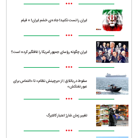
•••
ایران را تست نکنید! جاده‌ی خشم ایران! + فیلم
•••
ایران چگونه رؤسای جمهور آمریکا را غافلگیر کرده است؟
•••
سقوط در باتلاق | از «برچینش نظام» تا «التماس برای
عبور نفتکش»
•••
تغییر زمان شارژ اعتبار کالابرگ
•••