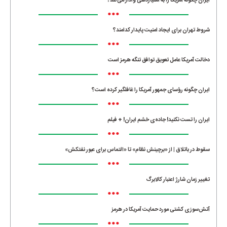
ایران چگونه آمریکا را به امتیازدهی وادار می‌کند؟
•••
شروط تهران برای ایجاد امنیت پایدار کدامند؟
•••
دخالت آمریکا عامل تعویق توافق تنگه هرمز است
•••
ایران چگونه رؤسای جمهور آمریکا را غافلگیر کرده است؟
•••
ایران را تست نکنید! جاده‌ی خشم ایران! + فیلم
•••
سقوط در باتلاق | از «برچینش نظام» تا «التماس برای عبور نفتکش»
•••
تغییر زمان شارژ اعتبار کالابرگ
•••
آتش‌سوزی کشتی مورد حمایت آمریکا در هرمز
•••