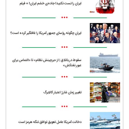
ایران را تست نکنید! جاده‌ی خشم ایران! + فیلم
•••
ایران چگونه رؤسای جمهور آمریکا را غافلگیر کرده است؟
•••
سقوط در باتلاق | از «برچینش نظام» تا «التماس برای
عبور نفتکش»
•••
تغییر زمان شارژ اعتبار کالابرگ
•••
دخالت آمریکا عامل تعویق توافق تنگه هرمز است