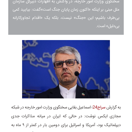
سخنگوی وزارت امور خارجه، در واکنش به اظهارات دبیرکل سازمان
ملل مبنی بر اینکه «اکنون زمان پایان جنگ است»گفت: بیایید کمی
بی‌طرف باشیم؛ این «جنگ» نیست، بلکه یک «اقدام تجاوزکارانه
بی‌دلیل» است.
به گزارش
سراج24
؛ اسماعیل بقایی سخنگوی‌ وزارت امور خارجه در شبکه
مجازی ایکس نوشت: در حالی که ایران در میانه مذاکرات جدی
دیپلماتیک بود، آمریکا و اسرائیل برای دومین بار در کمتر از ۹ ماه به