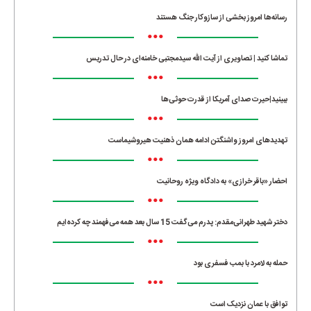
رسانه‌ها امروز بخشی از سازوکار جنگ هستند
•••
تماشا کنید | تصاویری از آیت الله سیدمجتبی خامنه‌ای در حال تدریس
•••
ببینید|حیرت صدای آمریکا از قدرت حوثی‌ها
•••
تهدیدهای امروز واشنگتن ادامه همان ذهنیت هیروشیماست
•••
احضار «باقر خرازی» به دادگاه ویژه روحانیت
•••
دختر شهید طهرانی‌مقدم: پدرم می‌گفت 15 سال بعد همه می‌فهمند چه کرده‌ایم
•••
حمله به لامرد با بمب فسفری بود
•••
توافق با عمان نزدیک است