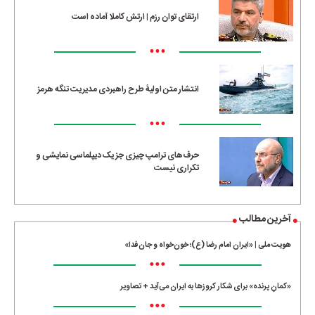
ارتقای توان رزم | ارتش کاملا آماده است
•••
انتشار متن اولیۀ طرح راهبردی مدیریت تنگه هرمز
•••
حرف‌های ترامپ چیزی جز یک دیپلماسی نمایشی و
تکراری نیست
آخرین مطالب
هویت ملی | «ایران امام رضا (ع)؛ خون‌خواه و جان‌فدا»
•••
«کمانِ پرنده» برای شکار کروزها به ایران می‌آید + تصاویر
•••