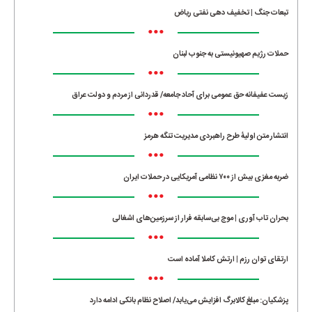
تبعات جنگ | تخفیف دهی نفتی ریاض
•••
حملات رژیم صهیونیستی به جنوب لبنان
•••
زیست عفیفانه حق عمومی برای آحاد جامعه/ قدردانی از مردم و دولت عراق
•••
انتشار متن اولیۀ طرح راهبردی مدیریت تنگه هرمز
•••
ضربه مغزی بیش از ۷۰۰ نظامی آمریکایی در حملات ایران
•••
بحران تاب آوری | موج بی‌سابقه فرار از سرزمین‌های اشغالی
•••
ارتقای توان رزم | ارتش کاملا آماده است
•••
پزشکیان: مبلغ کالابرگ افزایش می‌یابد/ اصلاح نظام بانکی ادامه دارد