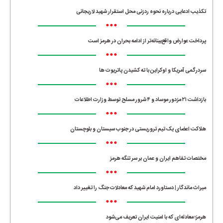
تکذیب ادعایی درباره نحوه ردزنی محل استقرار شهید لاریجانی
•••
پرداخت عوارض واقع‌بینانه‌تر از ادامه بحران در هرمز است
•••
سردرگمی آمریکا و اوکراین با ته کشیدن پاتریوت ها
•••
بازداشت ۲۱ مزدور موساد و ۴ شرور مسلح توسط وزارت اطلاعات
•••
هلاکت اعضای یک تیم تروریستی در جنوب سیستان و بلوچستان
•••
مختصات تفاهم ایران و عمان بر سر تنگه هرمز
•••
میراث ماندگار | دستاورد امام شهید که معادلات جنگ را تغییر داد
•••
هرمز؛ معادله‌ای که با امنیت ایران تعریف می‌شود