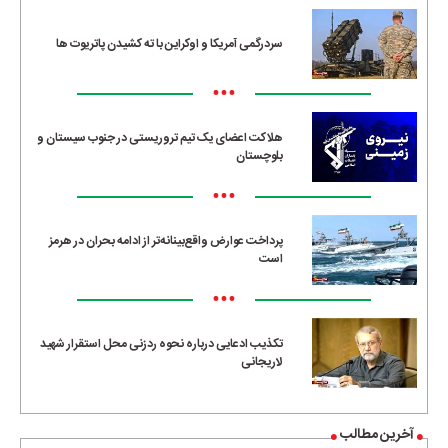
سردرگمی آمریکا و اوکراین با ته کشیدن پاتریوت ها
•••
هلاکت اعضای یک تیم تروریستی در جنوب سیستان و
بلوچستان
•••
پرداخت عوارض واقع‌بینانه‌تر از ادامه بحران در هرمز
است
•••
تکذیب ادعایی درباره نحوه ردزنی محل استقرار شهید
لاریجانی
آخرین مطالب