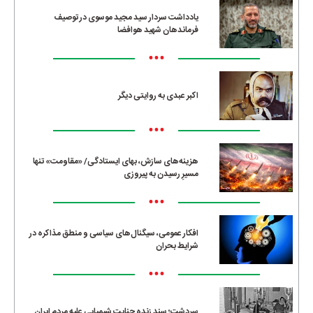
یادداشت سردار سید مجید موسوی در توصیف
فرماندهان شهید هوافضا
•••
اکبر عبدی به روایتی دیگر
•••
هزینه‌های سازش، بهای ایستادگی/ «مقاومت» تنها
مسیرِ رسیدن به پیروزی
•••
افکار عمومی، سیگنال‌های سیاسی و منطق مذاکره در
شرایط بحران
•••
سردشت؛ سند زنده جنایت شیمیایی علیه مردم ایران