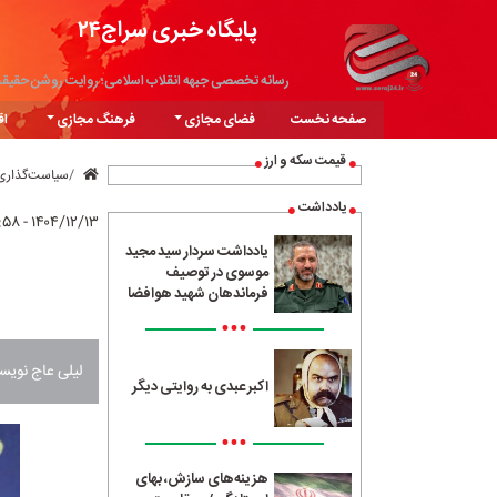
پایگاه خبری سراج۲۴
رسانه تخصصی جبهه انقلاب اسلامی؛ روایت روشن حقیق
صفحه نخست
فضای مجازی
فرهنگ مجازی
اق
قیمت سکه و ارز
سیاست‌گذاری
یادداشت
۱۴۰۴/۱۲/۱۳ - ۲۰:۵۸
یادداشت سردار سید مجید
موسوی در توصیف
فرماندهان شهید هوافضا
•••
لیلی عاج نویس
اکبر عبدی به روایتی دیگر
•••
هزینه‌های سازش، بهای