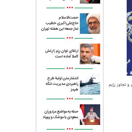
•••
حجت‌الاسلام
حاج‌علی‌اکبری خطیب
نماز جمعه این هفته تهران
•••
ارتقای توان رزم | ارتش
کاملا آماده است
•••
انتشار متن اولیۀ طرح
راهبردی مدیریت تنگه
 و تجاوز رژیم
هرمز
•••
حمله به مواضع مزدوران
سعودی با موشک و پهپاد
•••