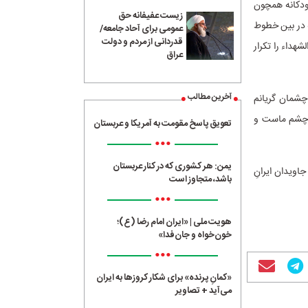
کودکانه همچون
زیست عفیفانه حق
ه در بین خطوط
عمومی برای آحاد جامعه/
قدردانی از مردم و دولت
هداء را تکرار
عراق
آخرین مطالب
چشمان گریانم
ش چشم ماست و
تعویق پاسخ مقومت به آمریکا و عربستان
•••
یمن: هر کشوری که در کنار عربستان
اویدان ایرانِ
باشد، متجاوز است
•••
هویت ملی | «ایران امام رضا (ع)؛
خون‌خواه و جان‌فدا»
•••
«کمانِ پرنده» برای شکار کروزها به ایران
می‌آید + تصاویر