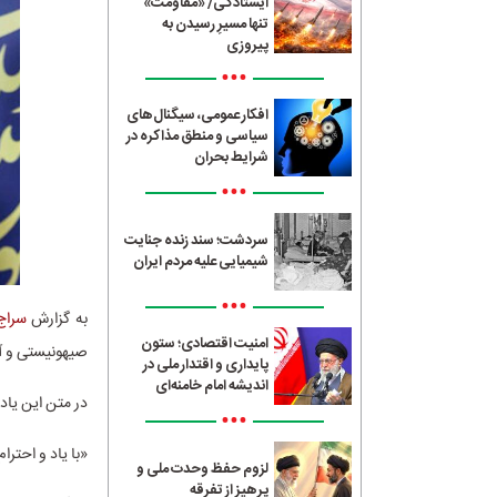
ایستادگی/ «مقاومت»
تنها مسیرِ رسیدن به
پیروزی
•••
افکار عمومی، سیگنال‌های
سیاسی و منطق مذاکره در
شرایط بحران
•••
سردشت؛ سند زنده جنایت
شیمیایی علیه مردم ایران
•••
به گزارش
سراج24
امنیت اقتصادی؛ ستون
صیهونیستی و آم
پایداری و اقتدار ملی در
اندیشه امام خامنه‌ای
در متن این یا
•••
«با یاد و احترا
لزوم حفظ وحدت ملی و
پرهیز از تفرقه