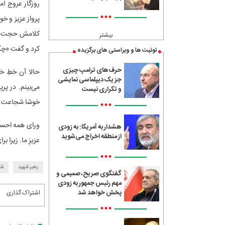
روزگار عروج ام
•••
پرواز عزیز و خ
کلامش حجت را ت
بیشتر
کرد و گفت «چگو
توئیت ها و ویراستی های برگزیده
حرف‌های ترامپ چیزی
حالا آن خطِ خ
جز یک دیپلماسی نمایشی
می‌بینم. در پ
و تکراری نیست
خوشا شجاعت آز
•••
ورای همه احساس
هشدار به آمریکا: به زودی
از منطقه اخراج می‌شوید
عزیزِ ما. زیرا 
•••
رهبر شهید
شه
گفتگوی صریح، صمیمی و
مهم رئیس جمهور به زودی
پخش خواهد شد
اشتراک گذاری
•••