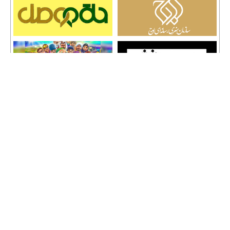
تمامی حقوق نشر مطالب و حق کپی رایت برای وب سایت سراج 24 محفوظ است و هرگونه
کپی برداری پیگرد قانونی دارد.
info [@] seraj24.ir