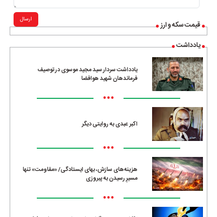
ارسال
قیمت سکه و ارز
یادداشت
یادداشت سردار سید مجید موسوی در توصیف
فرماندهان شهید هوافضا
•••
اکبر عبدی به روایتی دیگر
•••
هزینه‌های سازش، بهای ایستادگی/ «مقاومت» تنها
مسیرِ رسیدن به پیروزی
•••