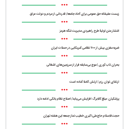
•••
زیست عفیفانه حق عمومی برای آحاد جامعه/ قدردانی از مردم و دولت عراق
•••
انتشار متن اولیۀ طرح راهبردی مدیریت تنگه هرمز
•••
ضربه مغزی بیش از ۷۰۰ نظامی آمریکایی در حملات ایران
•••
بحران تاب آوری | موج بی‌سابقه فرار از سرزمین‌های اشغالی
•••
ارتقای توان رزم | ارتش کاملا آماده است
•••
پزشکیان: مبلغ کالابرگ افزایش می‌یابد/ اصلاح نظام بانکی ادامه دارد
•••
حجت‌الاسلام حاج‌علی‌اکبری خطیب نماز جمعه این هفته تهران
•••