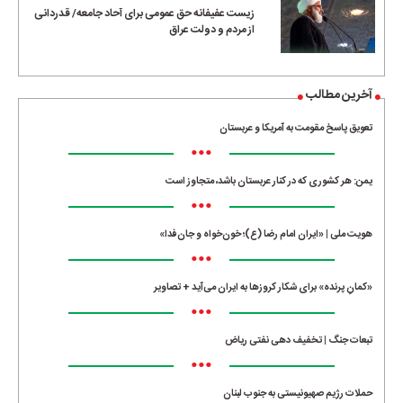
زیست عفیفانه حق عمومی برای آحاد جامعه/ قدردانی
از مردم و دولت عراق
آخرین مطالب
تعویق پاسخ مقومت به آمریکا و عربستان
•••
یمن: هر کشوری که در کنار عربستان باشد، متجاوز است
•••
هویت ملی | «ایران امام رضا (ع)؛ خون‌خواه و جان‌فدا»
•••
«کمانِ پرنده» برای شکار کروزها به ایران می‌آید + تصاویر
•••
تبعات جنگ | تخفیف دهی نفتی ریاض
•••
حملات رژیم صهیونیستی به جنوب لبنان