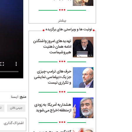
•••
بیشتر
توئیت ها و ویراستی های برگزیده
تهدیدهای امروز واشنگتن
ادامه همان ذهنیت
هیروشیماست
•••
حرف‌های ترامپ چیزی
جز یک دیپلماسی نمایشی
و تکراری نیست
•••
منبع:
ایسنا
هشدار به آمریکا: به زودی
جیمی فالن
ت
از منطقه اخراج می‌شوید
•••
اشتراک گذاری