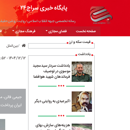
پایگاه خبری سراج۲۴
رسانه تخصصی جبهه انقلاب اسلامی؛ روایت روشن حقیق
صفحه نخست
فضای مجازی
فرهنگ مجازی
اق
قیمت سکه و ارز
بین‌الملل
یادداشت
۱۴۰۴/۱۲/۱۲ - ۲۱:۵۲
یادداشت سردار سید مجید
موسوی در توصیف
فرماندهان شهید هوافضا
•••
جیمی فالن، مج
اکبر عبدی به روایتی دیگر
ایران پرداخت.
•••
هزینه‌های سازش، بهای