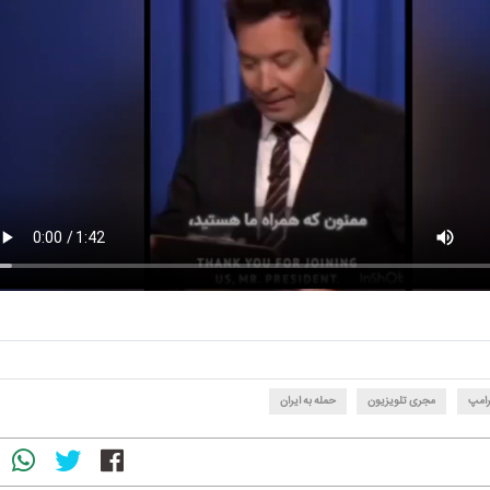
رامپ
مجری تلویزیون
حمله به ایران