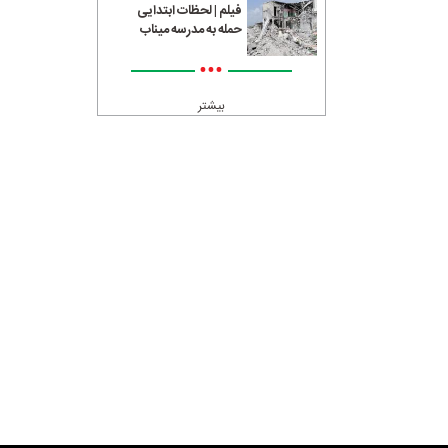
فیلم | لحظات ابتدایی
حمله به مدرسه میناب
•••
بیشتر