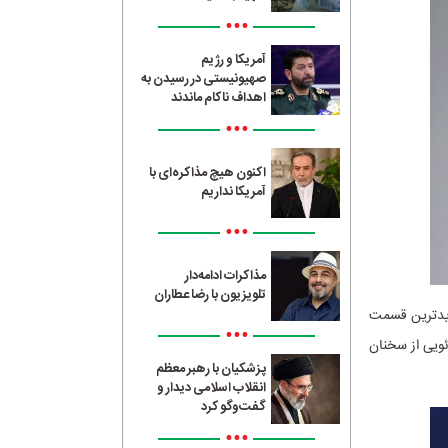
•••
آمریکا و رژیم
صهیونیستی در رسیدن به
اهداف ناکام ماندند
•••
اکنون هیچ مذاکره‌ای با
آمریکا نداریم
•••
مذاکرات ادامه‌دار
تلویزیون با رضا عطاران
جدیدترین قسمت
•••
ئویی از سخنان
پزشکیان با رهبر معظم
انقلاب اسلامی دیدار و
گفت‌وگو کرد
•••