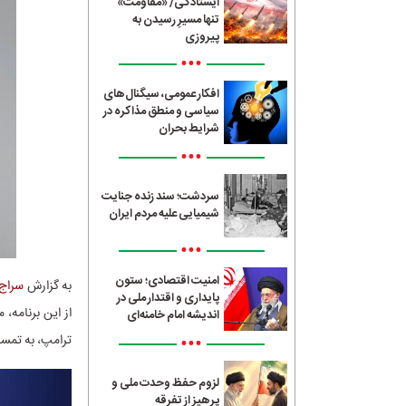
ایستادگی/ «مقاومت»
تنها مسیرِ رسیدن به
پیروزی
•••
افکار عمومی، سیگنال‌های
سیاسی و منطق مذاکره در
شرایط بحران
•••
سردشت؛ سند زنده جنایت
شیمیایی علیه مردم ایران
•••
امنیت اقتصادی؛ ستون
به گزارش
سراج24
پایداری و اقتدار ملی در
از این برنامه،
اندیشه امام خامنه‌ای
•••
ترامپ، به تمسخ
لزوم حفظ وحدت ملی و
پرهیز از تفرقه