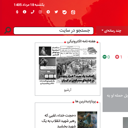
یکشنبه 18 مرداد 1405
چند رسانه‌ای
هفته نامه الکترونیکی
0
1
آرشیو
ل حمله او به
پربازدیدترین ها
«حجت خدا»، لقبی که
رهبر شهید انقلاب به یک
شهید بخشید