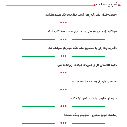
آخرین مطالب
«حجت خدا»، لقبی که رهبر شهید انقلاب به یک شهید بخشید
•••
آمریکا و رژیم صهیونیستی در رسیدن به اهداف ناکام ماندند
•••
تا آمریکا رفتارش را تصحیح نکند، تنگه هرمز باز نخواهد شد
•••
تاکید دادستان کل بر ضرورت صیانت از وحدت ملی
•••
مصلحتی بالاتر از وحدت و انسجام نیست
•••
نیروهای خارجی باید منطقه را ترک کنند
•••
رسانه‌ها امروز بخشی از سازوکار جنگ هستند
•••