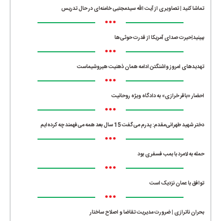
تماشا کنید | تصاویری از آیت الله سیدمجتبی خامنه‌ای در حال تدریس
•••
ببینید|حیرت صدای آمریکا از قدرت حوثی‌ها
•••
تهدیدهای امروز واشنگتن ادامه همان ذهنیت هیروشیماست
•••
احضار «باقر خرازی» به دادگاه ویژه روحانیت
•••
دختر شهید طهرانی‌مقدم: پدرم می‌گفت 15 سال بعد همه می‌فهمند چه کرده‌ایم
•••
حمله به لامرد با بمب فسفری بود
•••
توافق با عمان نزدیک است
•••
بحران ناترازی | ضرورت مدیریت تقاضا و اصلاح ساختار