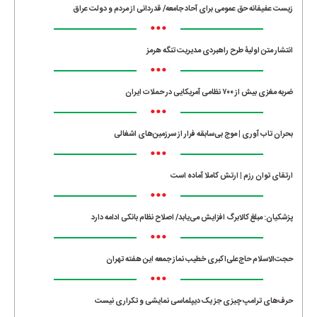
زیست عفیفانه حق عمومی برای آحاد جامعه/ قدردانی از مردم و دولت عراق
•••
انتشار متن اولیۀ طرح راهبردی مدیریت تنگه هرمز
•••
ضربه مغزی بیش از ۷۰۰ نظامی آمریکایی در حملات ایران
•••
بحران تاب آوری | موج بی‌سابقه فرار از سرزمین‌های اشغالی
•••
ارتقای توان رزم | ارتش کاملا آماده است
•••
پزشکیان: مبلغ کالابرگ افزایش می‌یابد/ اصلاح نظام بانکی ادامه دارد
•••
حجت‌الاسلام حاج‌علی‌اکبری خطیب نماز جمعه این هفته تهران
•••
حرف‌های ترامپ چیزی جز یک دیپلماسی نمایشی و تکراری نیست