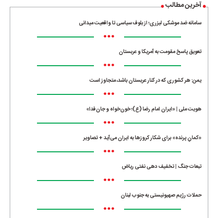
آخرین مطالب
سامانه ضد موشکی لیزری؛ از بلوف سیاسی تا واقعیت میدانی
•••
تعویق پاسخ مقومت به آمریکا و عربستان
•••
یمن: هر کشوری که در کنار عربستان باشد، متجاوز است
•••
هویت ملی | «ایران امام رضا (ع)؛ خون‌خواه و جان‌فدا»
•••
«کمانِ پرنده» برای شکار کروزها به ایران می‌آید + تصاویر
•••
تبعات جنگ | تخفیف دهی نفتی ریاض
•••
حملات رژیم صهیونیستی به جنوب لبنان
•••