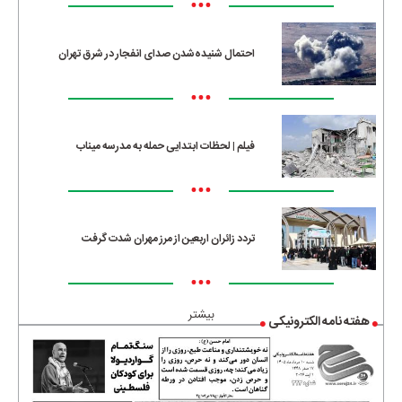
•••
احتمال شنیده‌شدن صدای انفجار در شرق تهران
•••
فیلم | لحظات ابتدایی حمله به مدرسه میناب
•••
تردد زائران اربعین از مرز مهران شدت گرفت
•••
بیشتر
هفته نامه الکترونیکی