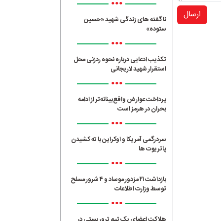
•••
ارسال
ناگفته های زندگی شهید «حسین
ستوده»
•••
تکذیب ادعایی درباره نحوه ردزنی محل
استقرار شهید لاریجانی
•••
پرداخت عوارض واقع‌بینانه‌تر از ادامه
بحران در هرمز است
•••
سردرگمی آمریکا و اوکراین با ته کشیدن
پاتریوت ها
•••
بازداشت ۲۱ مزدور موساد و ۴ شرور مسلح
توسط وزارت اطلاعات
•••
هلاکت اعضای یک تیم تروریستی در