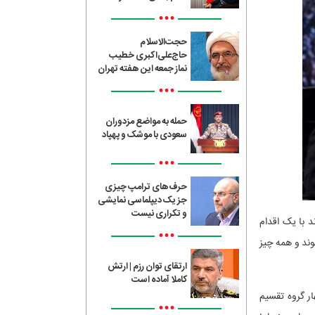
•••
حجت‌الاسلام
حاج‌علی‌اکبری خطیب
نماز جمعه این هفته تهران
•••
حمله به مواضع مزدوران
سعودی با موشک و پهپاد
•••
حرف‌های ترامپ چیزی
جز یک دیپلماسی نمایشی
و تکراری نیست
د با یک اقدام
•••
وند و همه چیز
ارتقای توان رزم | ارتش
کاملا آماده است
ار گروه تقسیم
•••