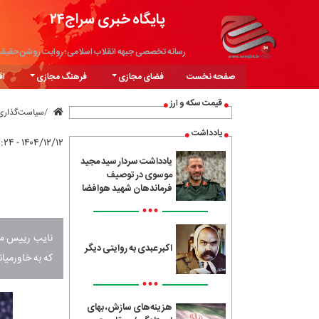
پایگاه خبری سراج۲۴
رسانه تخصصی جبهه انقلاب اسلامی؛ روایت روشن حقیق
صفحه نخست
فضای مجازی
فرهنگ مجازی
اق
قیمت سکه و ارز
سیاست‌گذاری
یادداشت
۱۴۰۴/۱۲/۱۲ - ۱۳:۲۴
یادداشت سردار سید مجید
موسوی در توصیف
فرماندهان شهید هوافضا
•••
نایب رییس مجل
اکبر عبدی به روایتی دیگر
که به خاورمیا
•••
هزینه‌های سازش، بهای