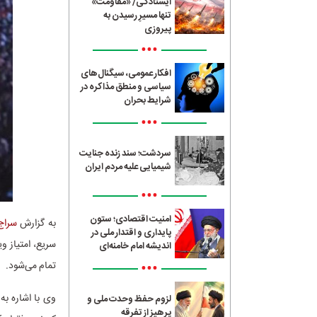
ایستادگی/ «مقاومت»
تنها مسیرِ رسیدن به
پیروزی
•••
افکار عمومی، سیگنال‌های
سیاسی و منطق مذاکره در
شرایط بحران
•••
سردشت؛ سند زنده جنایت
شیمیایی علیه مردم ایران
•••
امنیت اقتصادی؛ ستون
به گزارش
سراج24
پایداری و اقتدار ملی در
سریع، امتیاز و
اندیشه امام خامنه‌ای
•••
تمام می‌شود.
وی با اشاره به
لزوم حفظ وحدت ملی و
پرهیز از تفرقه