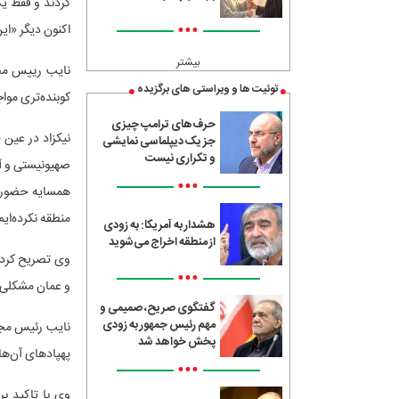
کردند و فقط یک 
•••
اکنون دیگر «ای
بیشتر
نایب رییس مجل
توئیت ها و ویراستی های برگزیده
کوبنده‌تری موا
حرف‌های ترامپ چیزی
نیکزاد در عین 
جز یک دیپلماسی نمایشی
و تکراری نیست
صهیونیستی و آم
•••
منطقه نکرده‌ایم
هشدار به آمریکا: به زودی
از منطقه اخراج می‌شوید
وی تصریح کرد: 
•••
و عمان مشکلی ن
گفتگوی صریح، صمیمی و
مهم رئیس جمهور به زودی
نایب رئیس مجلس
پخش خواهد شد
پهپادهای آن‌ها
•••
وی با تاکید بر