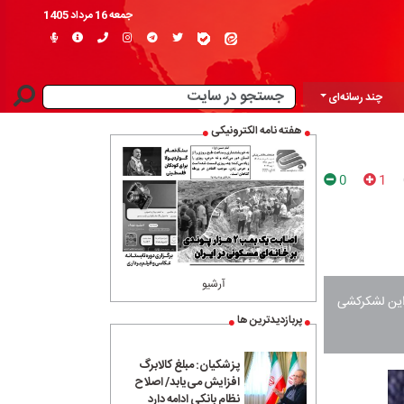
جمعه 16 مرداد 1405
چند رسانه‌ای
هفته نامه الکترونیکی
0
1
آرشیو
 این لشکرکشی
پربازدیدترین ها
پزشکیان: مبلغ کالابرگ
افزایش می‌یابد/ اصلاح
نظام بانکی ادامه دارد