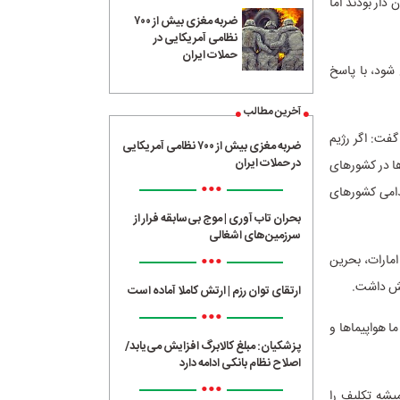
 دار بودند اما
ضربه مغزی بیش از ۷۰۰
نظامی آمریکایی در
حملات ایران
شود، با پاسخ
آخرین مطالب
گفت: اگر رژیم
ضربه مغزی بیش از ۷۰۰ نظامی آمریکایی
در حملات ایران
ها در کشورهای
•••
ا ۴۷ سال گذشته هیچ‌گاه اقدامی کشورهای
بحران تاب آوری | موج بی‌سابقه فرار از
سرزمین‌های اشغالی
•••
امارات، بحرین
نقش داشت.
ارتقای توان رزم | ارتش کاملا آماده است
•••
ا هواپیماها و
پزشکیان: مبلغ کالابرگ افزایش می‌یابد/
اصلاح نظام بانکی ادامه دارد
•••
میشه تکلیف را