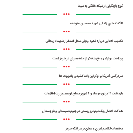
کوچ بازیگران از شبکه خانگی به سیما
•••
ناگفته های زندگی شهید «حسین ستوده»
•••
تکذیب ادعایی درباره نحوه ردزنی محل استقرار شهید لاریجانی
•••
پرداخت عوارض واقع‌بینانه‌تر از ادامه بحران در هرمز است
•••
سردرگمی آمریکا و اوکراین با ته کشیدن پاتریوت ها
•••
بازداشت ۲۱ مزدور موساد و ۴ شرور مسلح توسط وزارت اطلاعات
•••
هلاکت اعضای یک تیم تروریستی در جنوب سیستان و بلوچستان
•••
مختصات تفاهم ایران و عمان بر سر تنگه هرمز