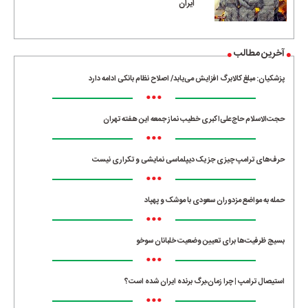
ایران
آخرین مطالب
پزشکیان: مبلغ کالابرگ افزایش می‌یابد/ اصلاح نظام بانکی ادامه دارد
•••
حجت‌الاسلام حاج‌علی‌اکبری خطیب نماز جمعه این هفته تهران
•••
حرف‌های ترامپ چیزی جز یک دیپلماسی نمایشی و تکراری نیست
•••
حمله به مواضع مزدوران سعودی با موشک و پهپاد
•••
بسیج ظرفیت‌ها برای تعیین وضعیت خلبانان سوخو
•••
استیصال ترامپ | چرا زمان،برگ برنده ایران شده است؟
•••