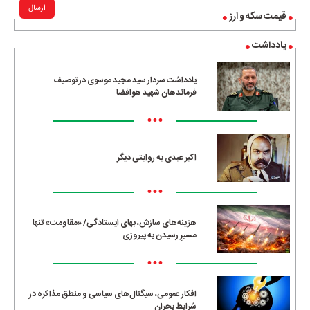
ارسال
قیمت سکه و ارز
یادداشت
یادداشت سردار سید مجید موسوی در توصیف
فرماندهان شهید هوافضا
•••
اکبر عبدی به روایتی دیگر
•••
هزینه‌های سازش، بهای ایستادگی/ «مقاومت» تنها
مسیرِ رسیدن به پیروزی
•••
افکار عمومی، سیگنال‌های سیاسی و منطق مذاکره در
شرایط بحران