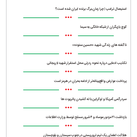
•••
استیصال ترامپ | چرا زمان،برگ برنده ایران شده است؟
•••
کوچ بازیگران از شبکه خانگی به سیما
•••
ناگفته های زندگی شهید «حسین ستوده»
•••
تکذیب ادعایی درباره نحوه ردزنی محل استقرار شهید لاریجانی
•••
پرداخت عوارض واقع‌بینانه‌تر از ادامه بحران در هرمز است
•••
سردرگمی آمریکا و اوکراین با ته کشیدن پاتریوت ها
•••
بازداشت ۲۱ مزدور موساد و ۴ شرور مسلح توسط وزارت اطلاعات
•••
هلاکت اعضای یک تیم تروریستی در جنوب سیستان و بلوچستان