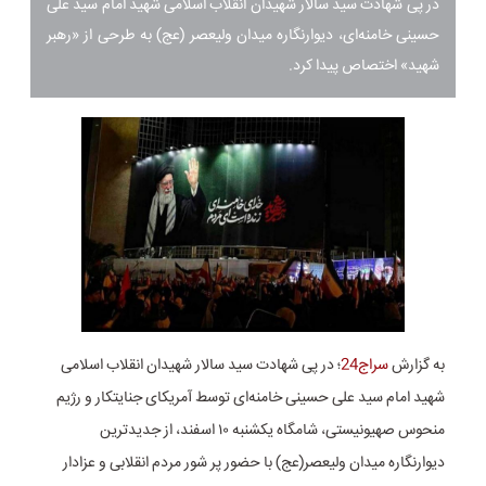
در پی شهادت سید سالار شهیدان انقلاب اسلامی شهید امام سید علی
حسینی خامنه‌ای، دیوارنگاره میدان ولیعصر (عج) به طرحی از «رهبر
شهید» اختصاص پیدا کرد.
به گزارش
سراج24
؛ در پی شهادت سید سالار شهیدان انقلاب اسلامی
شهید امام سید علی حسینی خامنه‌ای توسط آمریکای جنایتکار و رژیم
منحوس صهیونیستی، شامگاه یکشنبه ۱۰ اسفند، از جدیدترین
دیوارنگاره میدان ولیعصر(عج) با حضور پر شور مردم انقلابی و عزادار