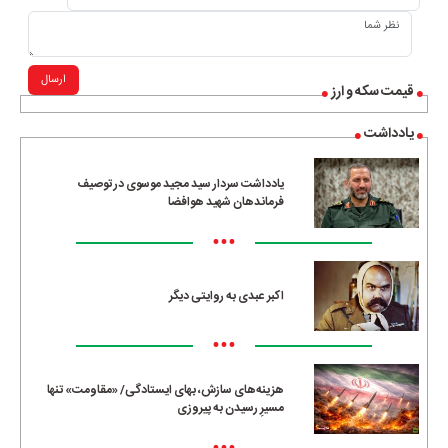
ارسال
قیمت سکه و ارز
یادداشت
یادداشت سردار سید مجید موسوی در توصیف
فرماندهان شهید هوافضا
•••
اکبر عبدی به روایتی دیگر
•••
هزینه‌های سازش، بهای ایستادگی/ «مقاومت» تنها
مسیرِ رسیدن به پیروزی