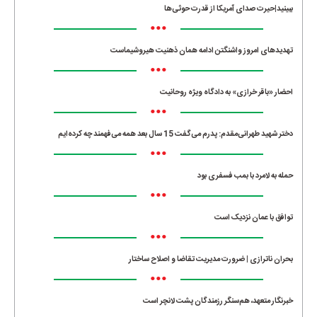
ببینید|حیرت صدای آمریکا از قدرت حوثی‌ها
•••
تهدیدهای امروز واشنگتن ادامه همان ذهنیت هیروشیماست
•••
احضار «باقر خرازی» به دادگاه ویژه روحانیت
•••
دختر شهید طهرانی‌مقدم: پدرم می‌گفت 15 سال بعد همه می‌فهمند چه کرده‌ایم
•••
حمله به لامرد با بمب فسفری بود
•••
توافق با عمان نزدیک است
•••
بحران ناترازی | ضرورت مدیریت تقاضا و اصلاح ساختار
•••
خبرنگار متعهد، هم‌سنگر رزمندگان پشت لانچر است