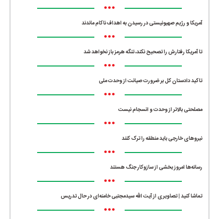
•••
آمریکا و رژیم صهیونیستی در رسیدن به اهداف ناکام ماندند
•••
تا آمریکا رفتارش را تصحیح نکند، تنگه هرمز باز نخواهد شد
•••
تاکید دادستان کل بر ضرورت صیانت از وحدت ملی
•••
مصلحتی بالاتر از وحدت و انسجام نیست
•••
نیروهای خارجی باید منطقه را ترک کنند
•••
رسانه‌ها امروز بخشی از سازوکار جنگ هستند
•••
تماشا کنید | تصاویری از آیت الله سیدمجتبی خامنه‌ای در حال تدریس
•••