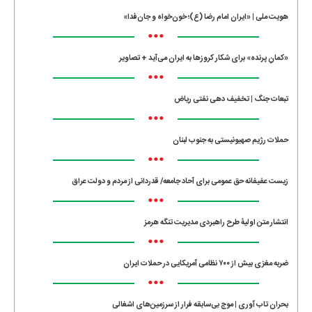
هویت ملی | «ایران امام رضا (ع)؛ خون‌خواه و جان‌فدا»
•••
«کمانِ پرنده» برای شکار کروزها به ایران می‌آید + تصاویر
•••
تبعات جنگ | تخفیف دهی نفتی ریاض
•••
حملات رژیم صهیونیستی به جنوب لبنان
•••
زیست عفیفانه حق عمومی برای آحاد جامعه/ قدردانی از مردم و دولت عراق
•••
انتشار متن اولیۀ طرح راهبردی مدیریت تنگه هرمز
•••
ضربه مغزی بیش از ۷۰۰ نظامی آمریکایی در حملات ایران
•••
بحران تاب آوری | موج بی‌سابقه فرار از سرزمین‌های اشغالی