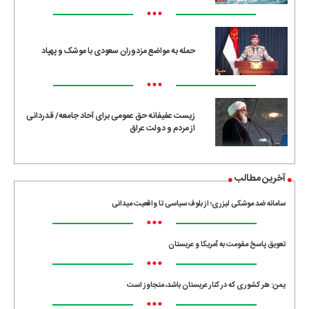
•••
حمله به مواضع مزدوران سعودی با موشک و پهپاد
•••
زیست عفیفانه حق عمومی برای آحاد جامعه/ قدردانی
از مردم و دولت عراق
آخرین مطالب
سامانه ضد موشکی لیزری؛ از بلوف سیاسی تا واقعیت میدانی
•••
تعویق پاسخ مقومت به آمریکا و عربستان
•••
یمن: هر کشوری که در کنار عربستان باشد، متجاوز است
•••