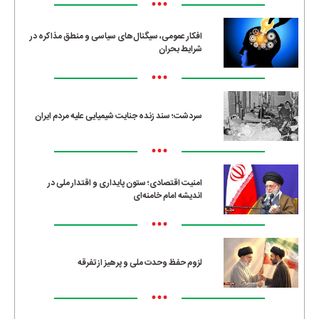
•••
افکار عمومی، سیگنال‌های سیاسی و منطق مذاکره در
شرایط بحران
•••
سردشت؛ سند زنده جنایت شیمیایی علیه مردم ایران
•••
امنیت اقتصادی؛ ستون پایداری و اقتدار ملی در
اندیشه امام خامنه‌ای
•••
لزوم حفظ وحدت ملی و پرهیز از تفرقه
•••