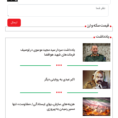
ارسال
قیمت سکه و ارز
یادداشت
یادداشت سردار سید مجید موسوی در توصیف
فرماندهان شهید هوافضا
•••
اکبر عبدی به روایتی دیگر
•••
هزینه‌های سازش، بهای ایستادگی/ «مقاومت» تنها
مسیرِ رسیدن به پیروزی