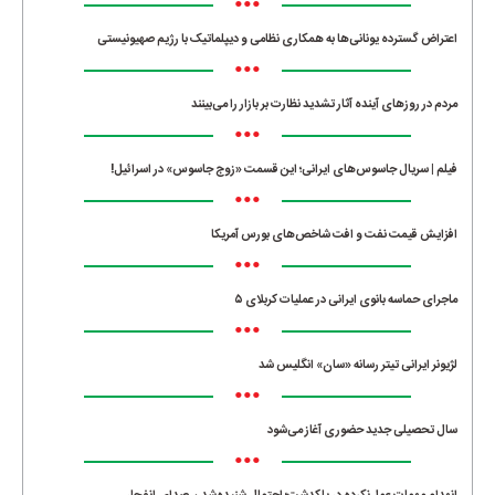
•••
اعتراض گسترده یونانی‌ها به همکاری نظامی و دیپلماتیک با رژیم صهیونیستی
•••
مردم در روزهای آینده آثار تشدید نظارت بر بازار را می‌بینند
•••
فیلم | سریال جاسوس‌های ایرانی؛ این قسمت «زوج جاسوس» در اسرائیل!
•••
افزایش قیمت نفت و افت شاخص‌های بورس آمریکا
•••
ماجرای حماسه‌ بانوی ایرانی در عملیات کربلای ۵
•••
لژیونر ایرانی تیتر رسانه «سان» انگلیس شد
•••
سال تحصیلی جدید حضوری آغاز می‌شود
•••