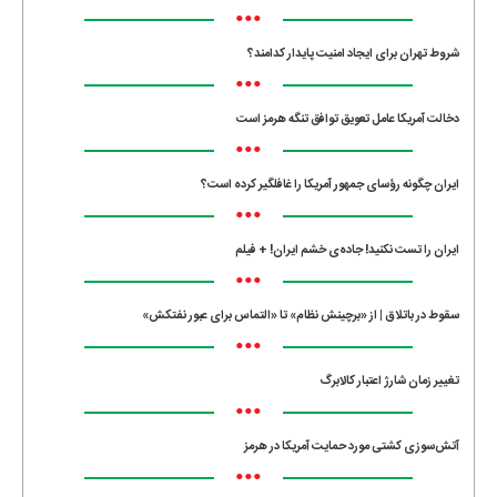
•••
شروط تهران برای ایجاد امنیت پایدار کدامند؟
•••
دخالت آمریکا عامل تعویق توافق تنگه هرمز است
•••
ایران چگونه رؤسای جمهور آمریکا را غافلگیر کرده است؟
•••
ایران را تست نکنید! جاده‌ی خشم ایران! + فیلم
•••
سقوط در باتلاق | از «برچینش نظام» تا «التماس برای عبور نفتکش»
•••
تغییر زمان شارژ اعتبار کالابرگ
•••
آتش‌سوزی کشتی مورد حمایت آمریکا در هرمز
•••