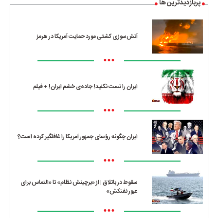
پربازدیدترین ها
آتش‌سوزی کشتی مورد حمایت آمریکا در هرمز
•••
ایران را تست نکنید! جاده‌ی خشم ایران! + فیلم
•••
ایران چگونه رؤسای جمهور آمریکا را غافلگیر کرده است؟
•••
سقوط در باتلاق | از «برچینش نظام» تا «التماس برای
عبور نفتکش»
•••