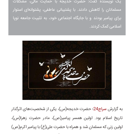
یک نویسنده گفت: حضرت خدیجه با حمایت مالی، مشکلات
مسلمانان را کاهش دادند. با پشتیبانی عاطفی، پشتوانه‌ای استوار
برای پیامبر بودند و با جایگاه اجتماعی خود، به تثبیت جامعه نوپا
اسلامی کمک کردند.
به گزارش
سراج24
؛ حضرت خدیجه(س)، یکی از شخصیت‌های اثرگذار
تاریخ اسلام بود. اولین همسر پیامبر(ص)، مادر حضرت زهرا(س)،
اولین زنی که مسلمان شد و همراه با حضرت علی(ع) با پیامبر اکرم(ص)