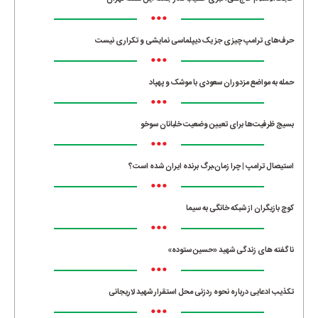
•••
حرف‌های ترامپ چیزی جز یک دیپلماسی نمایشی و تکراری نیست
•••
حمله به مواضع مزدوران سعودی با موشک و پهپاد
•••
بسیج ظرفیت‌ها برای تعیین وضعیت خلبانان سوخو
•••
استیصال ترامپ | چرا زمان،برگ برنده ایران شده است؟
•••
کوچ بازیگران از شبکه خانگی به سیما
•••
ناگفته های زندگی شهید «حسین ستوده»
•••
تکذیب ادعایی درباره نحوه ردزنی محل استقرار شهید لاریجانی
•••