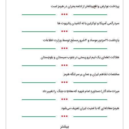
پرداخت عوارض واقع‌بینانه‌تر از ادامه بحران در هرمز است
•••
سردرگمی آمریکا و اوکراین با ته کشیدن پاتریوت ها
•••
بازداشت ۲۱ مزدور موساد و ۴ شرور مسلح توسط وزارت اطلاعات
•••
هلاکت اعضای یک تیم تروریستی در جنوب سیستان و بلوچستان
•••
مختصات تفاهم ایران و عمان بر سر تنگه هرمز
•••
میراث ماندگار | دستاورد امام شهید که معادلات جنگ را تغییر داد
•••
هرمز؛ معادله‌ای که با امنیت ایران تعریف می‌شود
•••
بیشتر