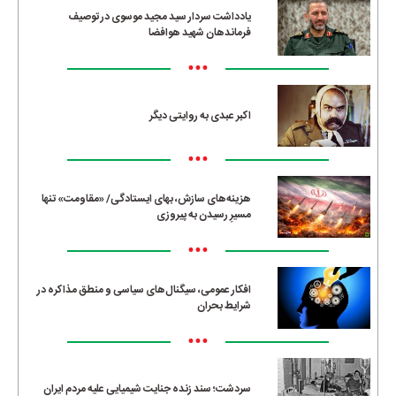
یادداشت سردار سید مجید موسوی در توصیف
فرماندهان شهید هوافضا
•••
اکبر عبدی به روایتی دیگر
•••
هزینه‌های سازش، بهای ایستادگی/ «مقاومت» تنها
مسیرِ رسیدن به پیروزی
•••
افکار عمومی، سیگنال‌های سیاسی و منطق مذاکره در
شرایط بحران
•••
سردشت؛ سند زنده جنایت شیمیایی علیه مردم ایران