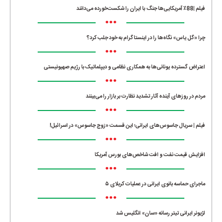
فیلم |88٪ آمریکایی‌ها جنگ با ایران را شکست‌خورده می‌دانند
•••
چرا «گل یاس» نگاه‌ها را در اینستاگرام به خود جلب کرد؟
•••
اعتراض گسترده یونانی‌ها به همکاری نظامی و دیپلماتیک با رژیم صهیونیستی
•••
مردم در روزهای آینده آثار تشدید نظارت بر بازار را می‌بینند
•••
فیلم | سریال جاسوس‌های ایرانی؛ این قسمت «زوج جاسوس» در اسرائیل!
•••
افزایش قیمت نفت و افت شاخص‌های بورس آمریکا
•••
ماجرای حماسه‌ بانوی ایرانی در عملیات کربلای ۵
•••
لژیونر ایرانی تیتر رسانه «سان» انگلیس شد