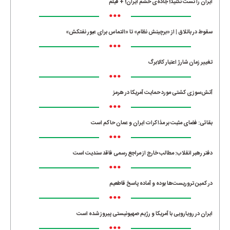
ایران را تست نکنید! جاده‌ی خشم ایران! + فیلم
•••
سقوط در باتلاق | از «برچینش نظام» تا «التماس برای عبور نفتکش»
•••
تغییر زمان شارژ اعتبار کالابرگ
•••
آتش‌سوزی کشتی مورد حمایت آمریکا در هرمز
•••
بقائی: فضای مثبت بر مذاکرات ایران و عمان حاکم است
•••
دفتر رهبر انقلاب: مطالب خارج از مراجع رسمی فاقد سندیت است
•••
در کمین تروریست‌ها بوده و آماده پاسخ قاطعیم
•••
ایران در رویارویی با آمریکا و رژیم صهیونیستی پیروز شده است
•••