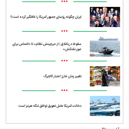
•••
ایران چگونه رؤسای جمهور آمریکا را غافلگیر کرده است؟
•••
سقوط در باتلاق | از «برچینش نظام» تا «التماس برای
عبور نفتکش»
•••
تغییر زمان شارژ اعتبار کالابرگ
•••
دخالت آمریکا عامل تعویق توافق تنگه هرمز است