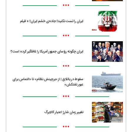
•••
ایران را تست نکنید! جاده‌ی خشم ایران! + فیلم
•••
ایران چگونه رؤسای جمهور آمریکا را غافلگیر کرده است؟
•••
سقوط در باتلاق | از «برچینش نظام» تا «التماس برای
عبور نفتکش»
•••
تغییر زمان شارژ اعتبار کالابرگ
•••