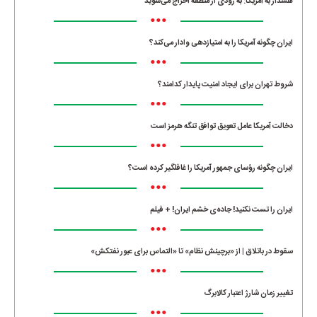
هشدار به آمریکا: به زودی از منطقه اخراج می‌شوید
•••
ایران چگونه آمریکا را به امتیازدهی وادار می‌کند؟
•••
شروط تهران برای ایجاد امنیت پایدار کدامند؟
•••
دخالت آمریکا عامل تعویق توافق تنگه هرمز است
•••
ایران چگونه رؤسای جمهور آمریکا را غافلگیر کرده است؟
•••
ایران را تست نکنید! جاده‌ی خشم ایران! + فیلم
•••
سقوط در باتلاق | از «برچینش نظام» تا «التماس برای عبور نفتکش»
•••
تغییر زمان شارژ اعتبار کالابرگ
•••