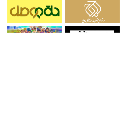
تمامی حقوق نشر مطالب و حق کپی رایت برای وب سایت سراج 24 محفوظ است و هرگونه
کپی برداری پیگرد قانونی دارد.
info [@] seraj24.ir