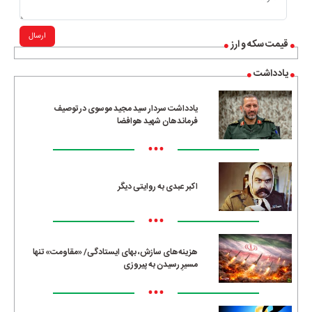
ارسال
قیمت سکه و ارز
یادداشت
یادداشت سردار سید مجید موسوی در توصیف
فرماندهان شهید هوافضا
•••
اکبر عبدی به روایتی دیگر
•••
هزینه‌های سازش، بهای ایستادگی/ «مقاومت» تنها
مسیرِ رسیدن به پیروزی
•••