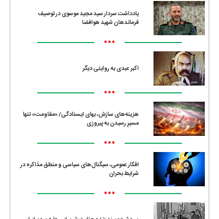
یادداشت سردار سید مجید موسوی در توصیف
فرماندهان شهید هوافضا
•••
اکبر عبدی به روایتی دیگر
•••
هزینه‌های سازش، بهای ایستادگی/ «مقاومت» تنها
مسیرِ رسیدن به پیروزی
•••
افکار عمومی، سیگنال‌های سیاسی و منطق مذاکره در
شرایط بحران
•••