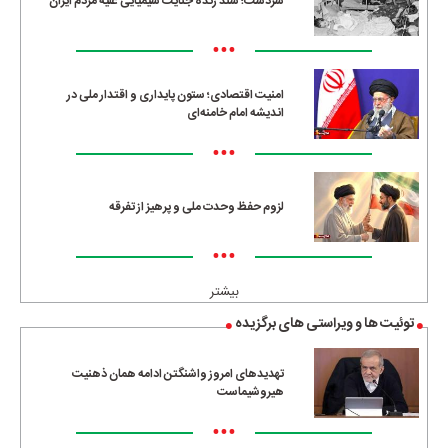
سردشت؛ سند زنده جنایت شیمیایی علیه مردم ایران
•••
امنیت اقتصادی؛ ستون پایداری و اقتدار ملی در
اندیشه امام خامنه‌ای
•••
لزوم حفظ وحدت ملی و پرهیز از تفرقه
•••
بیشتر
توئیت ها و ویراستی های برگزیده
تهدیدهای امروز واشنگتن ادامه همان ذهنیت
هیروشیماست
•••