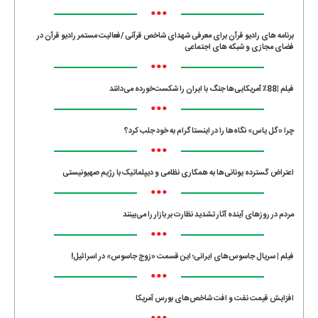
•••
برنامه های رادیو قرآن برای معرفی شهدای شاخص قرآنی /فعالیت مستمر رادیو قرآن در
فضای مجازی و شبکه های اجتماعی
•••
فیلم |88٪ آمریکایی‌ها جنگ با ایران را شکست‌خورده می‌دانند
•••
چرا «گل یاس» نگاه‌ها را در اینستاگرام به خود جلب کرد؟
•••
اعتراض گسترده یونانی‌ها به همکاری نظامی و دیپلماتیک با رژیم صهیونیستی
•••
مردم در روزهای آینده آثار تشدید نظارت بر بازار را می‌بینند
•••
فیلم | سریال جاسوس‌های ایرانی؛ این قسمت «زوج جاسوس» در اسرائیل!
•••
افزایش قیمت نفت و افت شاخص‌های بورس آمریکا